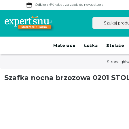
Odbierz 6% rabat
za zapis do newslettera
Materace
Łóżka
Stelaże
Strona głó
Szafka nocna brzozowa 0201 STO