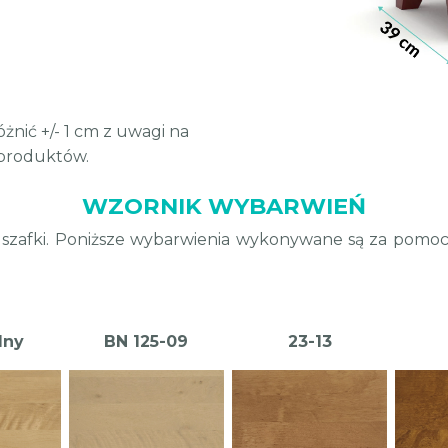
nić +/- 1 cm z uwagi na
 produktów.
WZORNIK WYBARWIEŃ
or szafki. Poniższe wybarwienia wykonywane są za pom
lny
BN 125-09
23-13