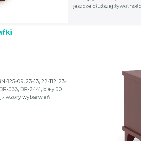
jeszcze dłuższej żywotnoś
afki
N-125-09, 23-13, 22-112, 23-
 BR-333, BR-2441, biały 50
lej,- wzory wybarwień