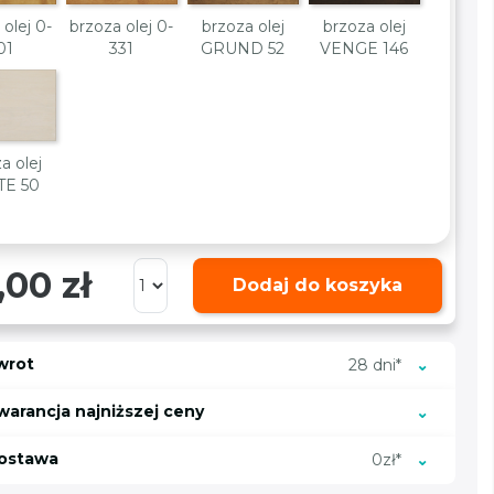
 olej 0-
brzoza olej 0-
brzoza olej
brzoza olej
01
331
GRUND 52
VENGE 146
a olej
TE 50
,00 zł
Dodaj do koszyka
wrot
28 dni*
warancja najniższej ceny
ostawa
0zł*