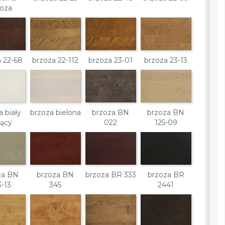
zoza
a 22-68
brzoza 22-112
brzoza 23-01
brzoza 23-13
a biały
brzoza bielona
brzoza BN
brzoza BN
jący
022
125-09
za BN
brzoza BN
brzoza BR 333
brzoza BR
3-13
345
2441