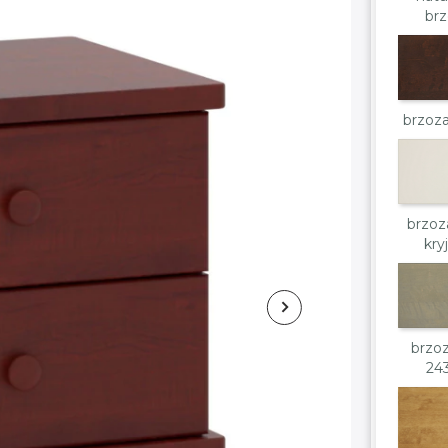
br
brzoz
brzoz
kry
brzo
24