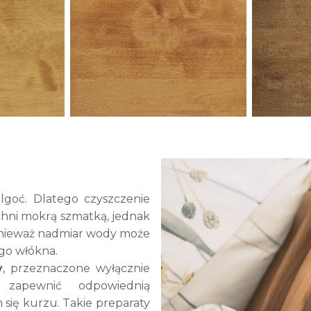
goć. Dlatego czyszczenie
hni mokrą szmatką, jednak
onieważ nadmiar wody może
ego włókna.
y
, przeznaczone wyłącznie
zapewnić odpowiednią
 się kurzu. Takie preparaty