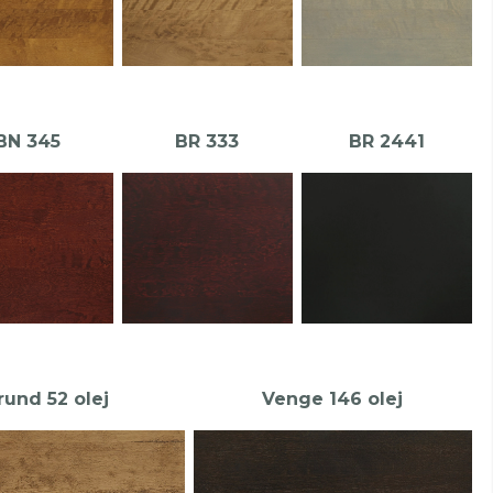
BN 345
BR 333
BR 2441
rund 52 olej
Venge 146 olej