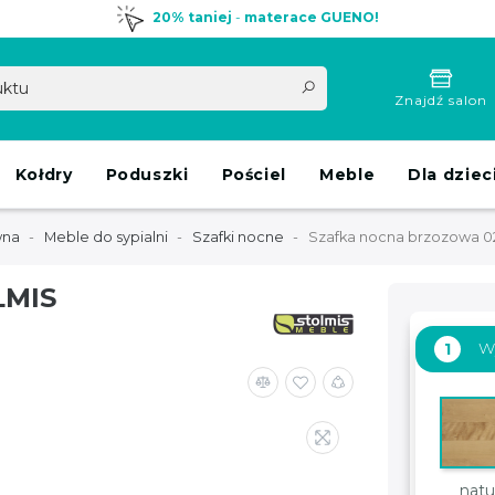
20% taniej
-
materace GUENO!
Znajdź salon
Kołdry
Poduszki
Pościel
Meble
Dla dziec
wna
Meble do sypialni
Szafki nocne
Szafka nocna brzozowa 0
LMIS
Wy
1
natu