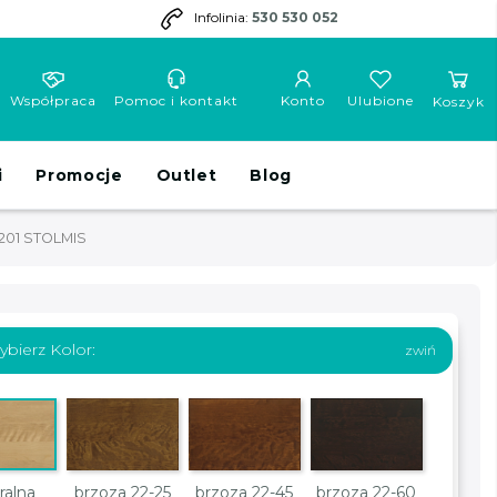
Infolinia:
530 530 052
Współpraca
Pomoc i kontakt
Konto
Ulubione
Koszyk
i
Promocje
Outlet
Blog
201 STOLMIS
bierz Kolor:
ralna
brzoza 22-25
brzoza 22-45
brzoza 22-60