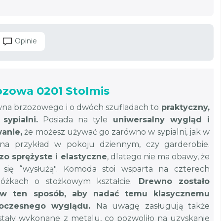
Opinie
ozowa 0201 Stolmis
wna brzozowego i o dwóch szufladach to
praktyczny,
sypialni.
Posiada na tyle
uniwersalny wygląd i
anie,
że możesz używać go zarówno w sypialni, jak w
 na przykład w pokoju dziennym, czy garderobie.
zo sprężyste i elastyczne
, dlatego nie ma obawy, że
się “wysłużą". Komoda stoi wsparta na czterech
óżkach o stożkowym kształcie.
Drewno zostało
 w ten sposób, aby nadać temu klasycznemu
woczesnego wyglądu.
Na uwagę zasługują także
stały wykonane z metalu, co pozwoliło na uzyskanie