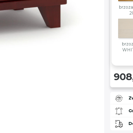
brzoza
2
brzoz
WHI
908
Z
G
D