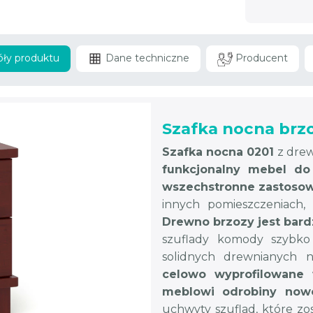
ły produktu
Dane techniczne
Producent
Szafka nocna brz
Szafka nocna 0201
z dre
funkcjonalny mebel do 
wszechstronne zastosow
innych pomieszczeniach,
Drewno brzozy jest bard
szuflady komody szybko 
solidnych drewnianych n
celowo wyprofilowane
meblowi odrobiny no
uchwyty szuflad, które zo