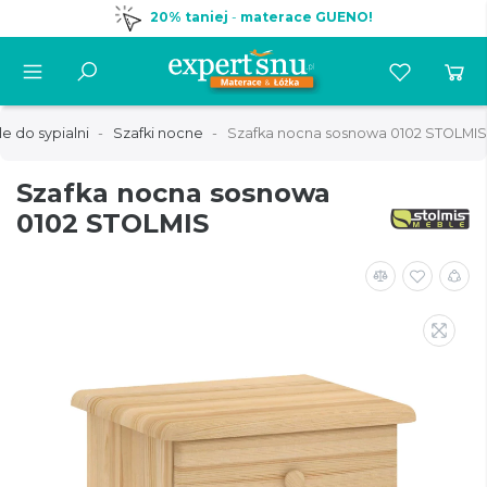
Infolinia:
530 530 052
e do sypialni
Szafki nocne
Szafka nocna sosnowa 0102 STOLMIS
Szafka nocna sosnowa
0102 STOLMIS