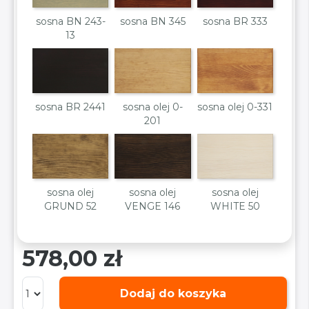
sosna BN 243-
sosna BN 345
sosna BR 333
13
sosna BR 2441
sosna olej 0-
sosna olej 0-331
201
sosna olej
sosna olej
sosna olej
GRUND 52
VENGE 146
WHITE 50
578,00 zł
Dodaj do koszyka