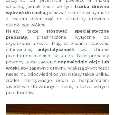
zaczynać od przetarcia powierzchni mokrą
szmatką, jednak zaraz po tym
trzeba drewno
wytrzeć do sucha
, ponieważ nadmiar wody może
z czasem przeniknąć do struktury drewna i
osłabić jego włókna.
Należy także
stosować specjalistyczne
preparaty
, przeznaczone wyłącznie do
czyszczenia drewna. Mają za zadanie zapewnić
odpowiednią
antystatyczność
, czyli chronić
przed gromadzeniem się kurzu. Takie preparaty
powinny także zawierać
odpowiednie oleje lub
woski
, aby zapewnić drewnu większą żywotność i
nadać mu odpowiedni połysk. Należy także unikać
źródeł intensywnego ciepła w bezpośrednim
sąsiedztwie drewnianych mebli, a także ostrych
przedmiotów.