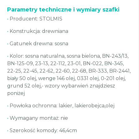
Parametry techniczne i wymiary szafki
•
Producent: STOLMIS
•
Konstrukcja: drewniana
•
Gatunek drewna: sosna
•
Kolor: sosna naturalna, sosna bielona, BN-243/13,
BN-125-09, 23-13, 22-112, 23-01, BN-022, BN-345,
22-25, 22-45, 22-62, 22-60, 22-68, BR-333, BR-2441,
biały 50 olej, wenge 146 olej, 0331 olej, 0-201 olej,
grund 52 olej,- wzory wybarwień znajdziesz
poniżej
•
Powłoka ochronna: lakier, lakierobejca,olej
•
Wymagany montaż: nie
•
Szerokość komody: 46,4cm