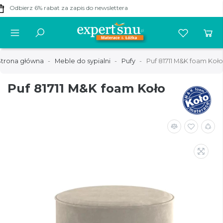
20% taniej
-
materace GUENO!
trona główna
Meble do sypialni
Pufy
Puf 81711 M&K foam Koło
Puf 81711 M&K foam Koło