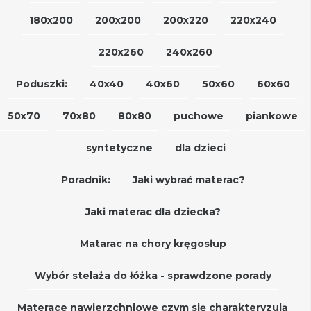
180x200
200x200
200x220
220x240
220x260
240x260
Poduszki:
40x40
40x60
50x60
60x60
50x70
70x80
80x80
puchowe
piankowe
syntetyczne
dla dzieci
Poradnik:
Jaki wybrać materac?
Jaki materac dla dziecka?
Matarac na chory kręgosłup
Wybór stelaża do łóżka - sprawdzone porady
Materace nawierzchniowe czym się charakteryzują