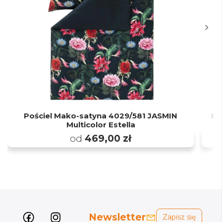
Pościel Mako-satyna 4029/581 JASMIN
Po
Multicolor Estella
od
469,00 zł
Newsletter
Zapisz się