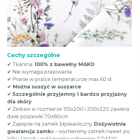
Cechy szczególne
✔ Tkanina:
100% z bawełny MAKO
✔ Nie wymaga prasowania
✔ Pranie w pralce temperaturze max 60 st.
✔
Można suszyć w suszarce
✔
Szczególnie przyjemny i bardzo przyjazny
dla skóry
✔ Zestaw w rozmiarze 155x200 i 200x220 zawiera
dwie poszewki 70x80cm
✔ Zapięcie na zamek błyskawiczny.
Dożywotnia
gwarancja zamk
a – wymienimy zamek nawet po
kilku latach użytkowania całkowicie GRATIS!