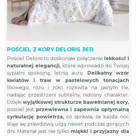
POŚCIEL Z KORY DELORIS 3611
Pościel Deloris to doskonałe połączenie
lekkości i
naturalnej elegancji,
które wprowadzi do Twojej
sypialni spokojną, letnią aurę.
Delikatny wzór
kwiatów i traw w pastelowych tonacjach
liliowego, różu i żółci rozkwita na jasnym tle,
nadając przestrzeni subtelny, radosny charakter.
Dzięki
wyjątkowej strukturze bawełnianej kory,
pościel jest
przewiewna i zapewnia optymalną
cyrkulację powietrza,
co sprawia, że każda noc
staje się prawdziwą ulgą nawet podczas gorących
dni. Materiał jest nie tylko
miękki i przyjazny dla