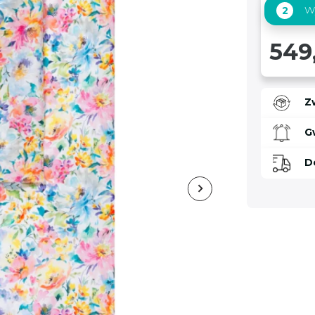
Wy
2
549
Z
G
D