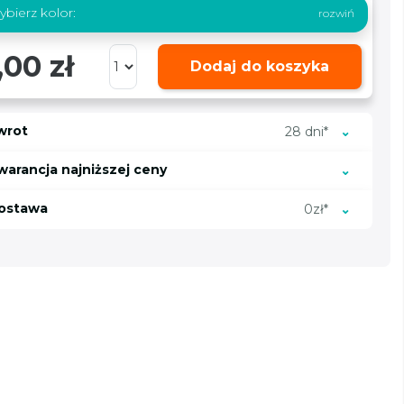
bierz kolor:
,00 zł
Dodaj do koszyka
wrot
28 dni*
warancja najniższej ceny
ostawa
0zł*