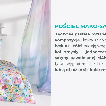
POŚCIEL MAKO-SA
Tęczowe pastele rozlane
kompozycję,
która tchnie
błękitu i żółci
nadają wnętr
koi zmysły i jednocześ
satyny bawełnianej MA
tylko wyglądem, ale też
lubią otaczać się kolorem