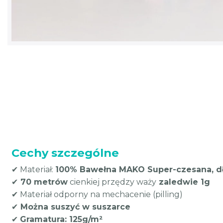
Cechy szczególne
✔ Materiał:
100% Bawełna MAKO Super-czesana, d
✔
70 metrów
cienkiej przędzy waży
zaledwie 1g
✔ Materiał odporny na mechacenie (pilling)
✔
Można suszyć w suszarce
✔
Gramatura: 125g/m²