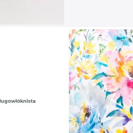
ługowłóknista