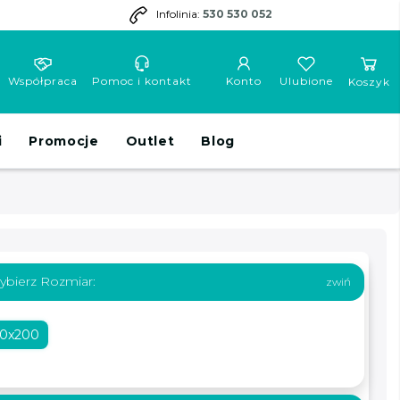
Infolinia:
530 530 052
Współpraca
Pomoc i kontakt
Konto
Ulubione
Koszyk
i
Promocje
Outlet
Blog
ybierz Rozmiar:
60x200