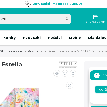
20% taniej
-
materace GUENO!
Znajdź salon
Kołdry
Poduszki
Pościel
Meble
Dla dziec
Strona główna
Pościel
Pościel mako satyna ALANIS 4826 Estella
Estella
W
1
155/1