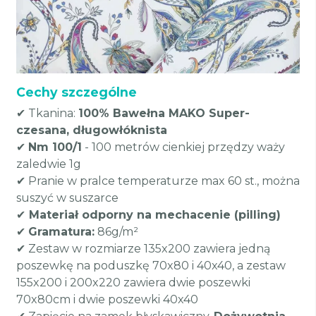
Cechy szczególne
✔ Tkanina:
100% Bawełna MAKO Super-
czesana, długowłóknista
✔
Nm 100/1
- 100 metrów cienkiej przędzy waży
zaledwie 1g
✔ Pranie w pralce temperaturze max 60 st., można
suszyć w suszarce
✔
Materiał odporny na mechacenie (pilling)
✔
Gramatura:
86g/m²
✔ Zestaw w rozmiarze 135x200 zawiera jedną
poszewkę na poduszkę 70x80 i 40x40, a zestaw
155x200 i 200x220 zawiera dwie poszewki
70x80cm i dwie poszewki 40x40