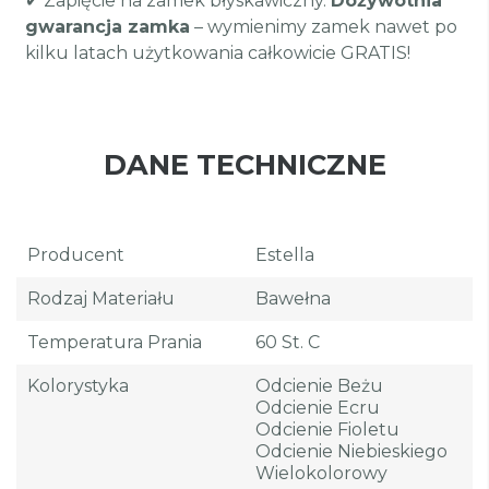
✔ Zapięcie na zamek błyskawiczny.
Dożywotnia
gwarancja zamka
– wymienimy zamek nawet po
kilku latach użytkowania całkowicie GRATIS!
DANE TECHNICZNE
Producent
Estella
Rodzaj Materiału
Bawełna
Temperatura Prania
60 St. C
Kolorystyka
Odcienie Beżu
Odcienie Ecru
Odcienie Fioletu
Odcienie Niebieskiego
Wielokolorowy