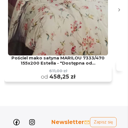
Pościel mako satyna MARILOU 7333/470
P
155x200 Estella - "Dostępna od...
611,00 zł
od
458,25 zł
Newsletter
Zapisz się