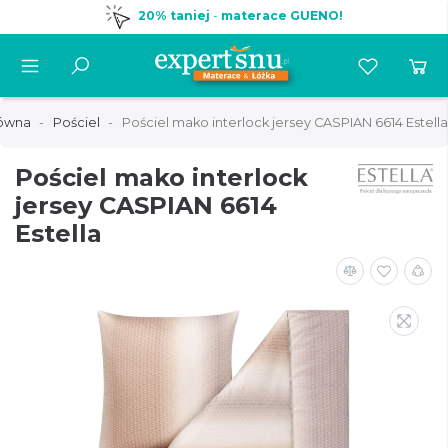
20% taniej
-
materace GUENO!
łówna
Pościel
Pościel mako interlock jersey CASPIAN 6614 Estella
Pościel mako interlock
jersey CASPIAN 6614
Estella