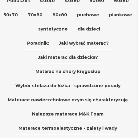
Poduszki:
40x40
40x60
50x60
60x60
50x70
70x80
80x80
puchowe
piankowe
syntetyczne
dla dzieci
Poradnik:
Jaki wybrać materac?
Jaki materac dla dziecka?
Matarac na chory kręgosłup
Wybór stelaża do łóżka - sprawdzone porady
Materace nawierzchniowe czym się charakteryzują
Nalepsze materace M&K Foam
Materace termoelastyczne - zalety i wady