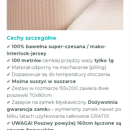
Cechy szczególne
✔
100% bawełna super-czesana / mako-
interlock-jersey
✔
100 metrów
cienkiej przędzy waży
tylko 1g
✔ Materiał odporny na mechacenie (pilling)
✔ Dopasowuje się do temperatury otoczenia
✔
Można suszyć w suszarce
✔ Zestaw w rozmiarze 155x200 zawiera dwie
poszewki 70x80cm
✔ Zapięcie na zamek błyskawiczny.
Dożywotnia
gwarancja zamk
a – wymienimy zamek nawet po
kilku latach użytkowania całkowicie GRATIS!
✔
UWAGA! Poszwy powyżej 160cm łączone są