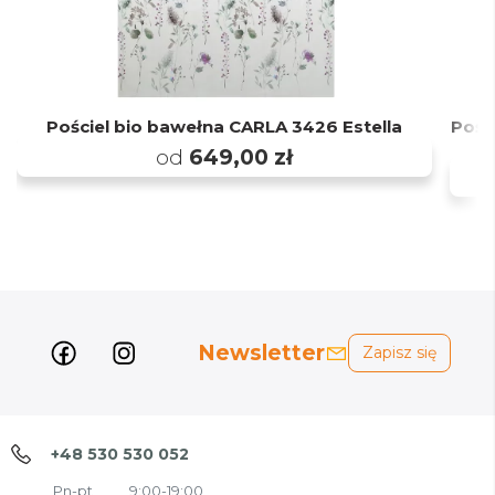
Pościel bio bawełna CARLA 3426 Estella
Pośc
od
649,00 zł
Newsletter
Zapisz się
+48 530 530 052
Pn-pt
9:00-19:00