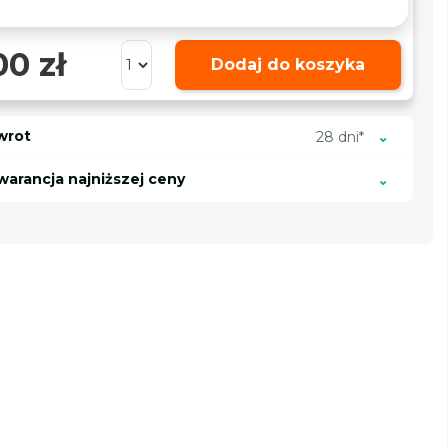
00 zł
Dodaj do koszyka
wrot
28 dni*
warancja najniższej ceny