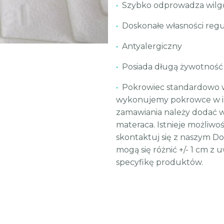
•
Szybko odprowadza wilg
•
Doskonałe własności regu
•
Antyalergiczny
•
Posiada długą żywotność
•
Pokrowiec standardowo w
wykonujemy pokrowce w in
zamawiania należy dodać w
materaca. Istnieje możliw
skontaktuj się z naszym D
mogą się różnić +/- 1 cm z
specyfikę produktów.