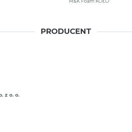
M&K Foam KOŁO
PRODUCENT
 z o. o.