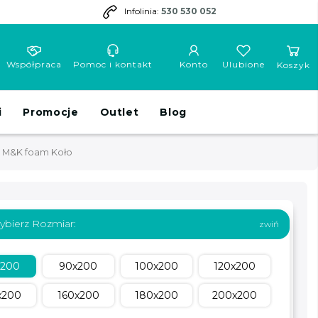
Infolinia:
530 530 052
Współpraca
Pomoc i kontakt
Konto
Ulubione
Koszyk
i
Promocje
Outlet
Blog
l M&K foam Koło
ybierz Rozmiar:
x200
90x200
100x200
120x200
x200
160x200
180x200
200x200