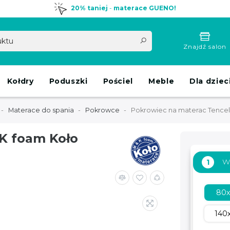
20% taniej
-
materace GUENO!
Znajdź salon
Kołdry
Poduszki
Pościel
Meble
Dla dziec
Materace do spania
Pokrowce
Pokrowiec na materac Tence
K foam Koło
W
1
80
140