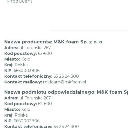
Producent
Nazwa producenta: M&K foam Sp. z o. o.
Adres:
ul. Toruńska 267
Kod pocztowy:
62-600
Miasto:
Koło
Kraj:
Polska
NIP:
6660003806
Kontakt telefoniczny:
63 26 24 300
Kontakt mailowy:
mkfoam@mkfoam.pl
Nazwa podmiotu odpowiedzialnego: M&K foam Sp.
Adres:
ul. Toruńska 267
Kod pocztowy:
62-600
Miasto:
Koło
Kraj:
Polska
NIP:
6660003806
Kontakt telefoniczny:
63 26 24 300