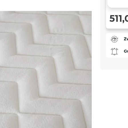
511,
Z
G