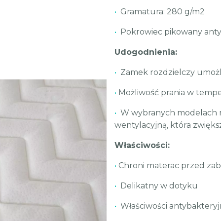
•
Gramatura: 280 g/m2
•
Pokrowiec pikowany anty
Udogodnienia:
•
Zamek rozdzielczy umożli
•
Możliwość prania w tempe
•
W wybranych modelach ma
wentylacyjną, która zwięk
Właściwości:
•
Chroni materac przed za
•
Delikatny w dotyku
•
Właściwości antybakteryj