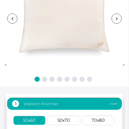
«
»
Wybierz Rozmiar:
1
50x60
50x70
70x80