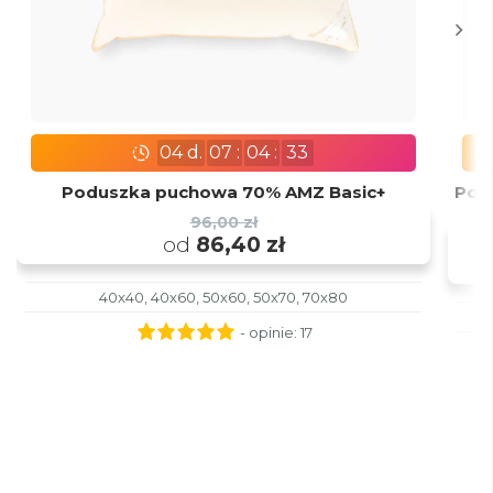
04
d.
07
:
04
:
31
Poduszka puchowa 70% AMZ Basic+
Pod
96,00 zł
od
86,40 zł
40x40, 40x60, 50x60, 50x70, 70x80
- opinie:
17