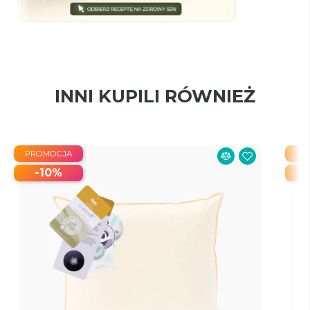
INNI KUPILI RÓWNIEŻ
PROMOCJA
PR
-10%