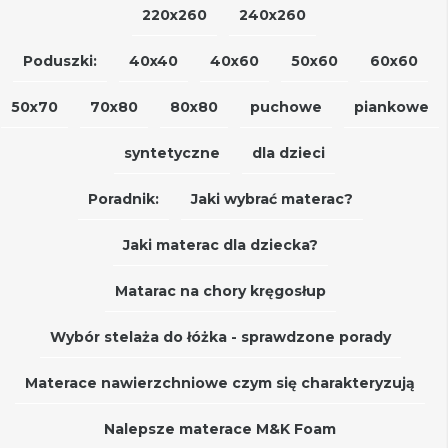
220x260
240x260
Poduszki:
40x40
40x60
50x60
60x60
50x70
70x80
80x80
puchowe
piankowe
syntetyczne
dla dzieci
Poradnik:
Jaki wybrać materac?
Jaki materac dla dziecka?
Matarac na chory kręgosłup
Wybór stelaża do łóżka - sprawdzone porady
Materace nawierzchniowe czym się charakteryzują
Nalepsze materace M&K Foam