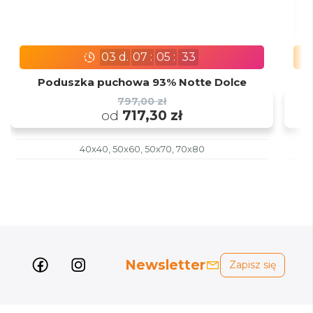
03
d.
07
:
05
:
31
Poduszka puchowa 93% Notte Dolce
797,00 zł
od
717,30 zł
40x40, 50x60, 50x70, 70x80
Newsletter
Zapisz się