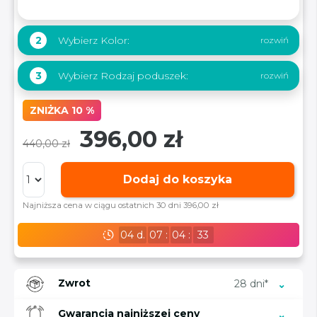
Wybierz Kolor:
2
Wybierz Rodzaj poduszek:
3
ZNIŻKA 10 %
396,00 zł
440,00 zł
Dodaj do koszyka
Najniższa cena w ciągu ostatnich 30 dni 396,00 zł
04
d.
07
:
04
:
31
Zwrot
28 dni*
Gwarancja najniższej ceny