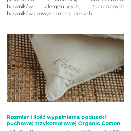
barwników alergizujących, zabronionych
barwników azowych i metali ciężkich.
Rozmiar i ilość wypełnienia poduszki
puchowej trzykomorowej Organic Cotton