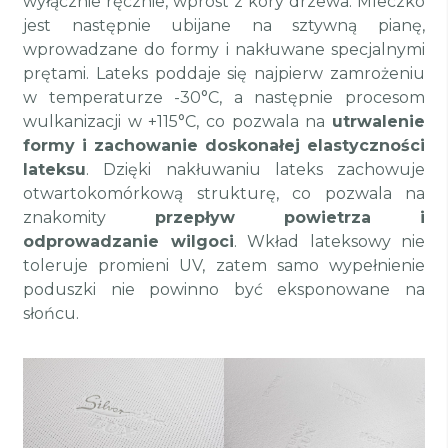
wyłącznie ręcznie, wprost z kory drzewa. Mleczko
jest następnie ubijane na sztywną pianę,
wprowadzane do formy i nakłuwane specjalnymi
prętami. Lateks poddaje się najpierw zamrożeniu
w temperaturze -30°C, a następnie procesom
wulkanizacji w +115°C, co pozwala na
utrwalenie
formy i zachowanie doskonałej elastyczności
lateksu
. Dzięki nakłuwaniu lateks zachowuje
otwartokomórkową strukturę, co pozwala na
znakomity
przepływ powietrza i
odprowadzanie wilgoci
. Wkład lateksowy nie
toleruje promieni UV, zatem samo wypełnienie
poduszki nie powinno być eksponowane na
słońcu.