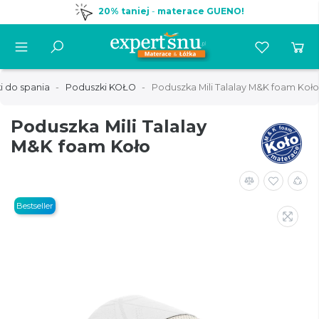
20% taniej
-
materace GUENO!
i do spania
Poduszki KOŁO
Poduszka Mili Talalay M&K foam Koło
Poduszka Mili Talalay
M&K foam Koło
Bestseller