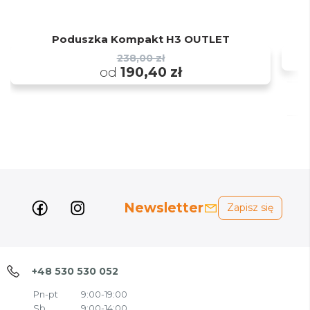
Poduszka Kompakt H3 OUTLET
238,00 zł
od
190,40 zł
z
Newsletter
Zapisz się
+48 530 530 052
Pn-pt
9:00-19:00
Sb
9:00-14:00