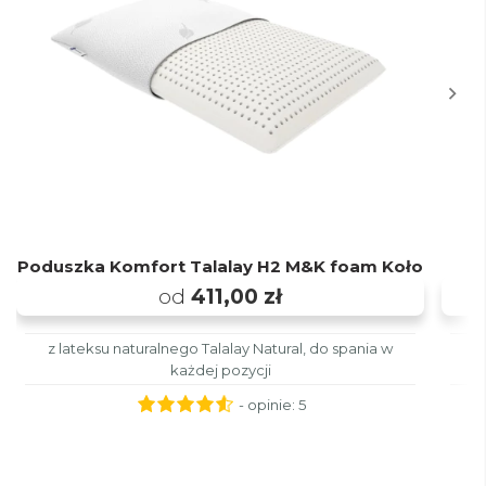
Poduszka Komfort Talalay H2 M&K foam Koło
od
411,00 zł
z lateksu naturalnego Talalay Natural, do spania w
z
każdej pozycji
- opinie:
5