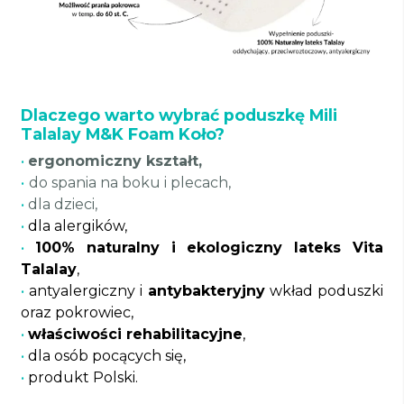
Dlaczego warto wybrać poduszkę Mili
Talalay M&K Foam Koło?
•
ergonomiczny kształt,
•
do spania na boku i plecach,
•
dla dzieci,
•
dla alergików,
•
100% naturalny i ekologiczny lateks Vita
Talalay
,
•
antyalergiczny i
antybakteryjny
wkład poduszki
oraz pokrowiec,
•
właściwości rehabilitacyjne
,
•
dla osób pocących się,
•
produkt Polski.