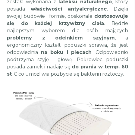
została wykonana z
lateksu naturalnego
, który
posiada
właściwości antyalergiczne
. Dzięki
swojej budowie i formie, doskonale
dostosowuje
się do każdej krzywizny ciała
. Będzie
najlepszym wyborem dla osób mających
problemy z odcinkiem szyjnym
, a
ergonomiczny kształt poduszki sprawia, że jest
odpowiednia
na boku i plecach
. Odpowiednio
podtrzyma szyję i głowę. Pokrowiec poduszki
posiada zamek i nadaje się
do prania w temp. 60
st
. C co umożliwia pozbycie się bakterii i roztoczy.