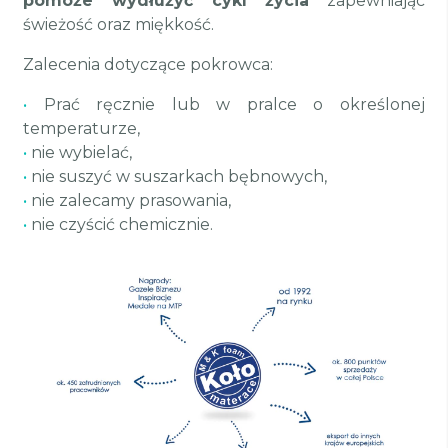
pomoże wydłużyć cykl życia
zapewniając
świeżość oraz miękkość.
Zalecenia dotyczące pokrowca:
•
Prać ręcznie lub w pralce o określonej
temperaturze,
•
nie wybielać,
•
nie suszyć w suszarkach bębnowych,
•
nie zalecamy prasowania,
•
nie czyścić chemicznie.