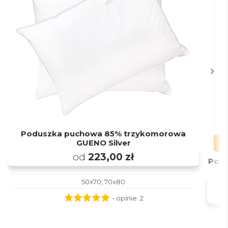
Poduszka puchowa 85% trzykomorowa
GUENO Silver
od
223,00 zł
Pod
50x70, 70x80
- opinie:
2
40