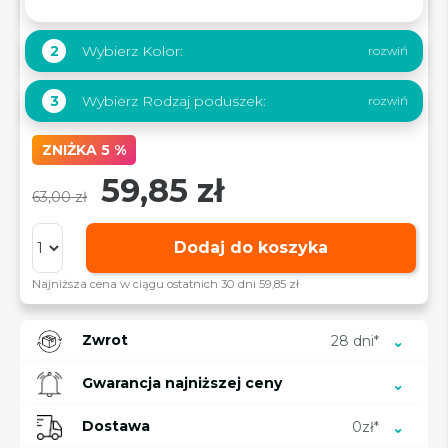
Wybierz Kolor:
2
Wybierz Rodzaj poduszek:
3
ZNIŻKA 5 %
59,85 zł
63,00 zł
Dodaj do koszyka
Najniższa cena w ciągu ostatnich 30 dni 59,85 zł
Zwrot
28 dni*
Gwarancja najniższej ceny
Dostawa
0zł*