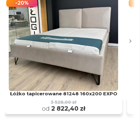
-20%
Łóżko tapicerowane 81248 160x200 EXPO
3 528,00 zł
od
2 822,40 zł