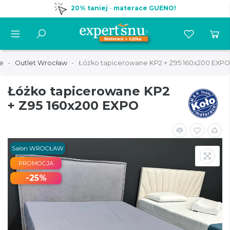
20% taniej
-
materace GUENO!
e
Outlet Wrocław
Łóżko tapicerowane KP2 + Z95 160x200 EXPO
Łóżko tapicerowane KP2
+ Z95 160x200 EXPO
Salon WROCŁAW
PROMOCJA
-25%