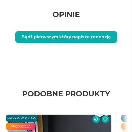
OPINIE
Bądź pierwszym który napisze recenzję
PODOBNE PRODUKTY
Salon WROCŁAW
Salo
PROMOCJA
PR