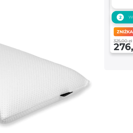
Wy
2
ZNIŻKA
325,00 zł
276,