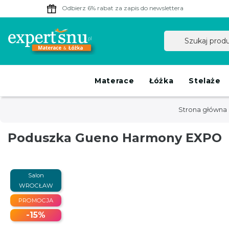
Odbierz 6% rabat
za zapis do newslettera
Materace
Łóżka
Stelaże
Strona główna
Poduszka Gueno Harmony EXPO
Salon
WROCŁAW
PROMOCJA
-15%