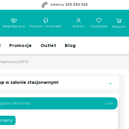
Infolinia:
530 530 052
Współpraca
Pomoc i kontakt
Konto
Ulubione
Koszyk
i
Promocje
Outlet
Blog
 Harmony EXPO
up w salonie stacjonarnym!
ybierz Rozmiar:
rsalny