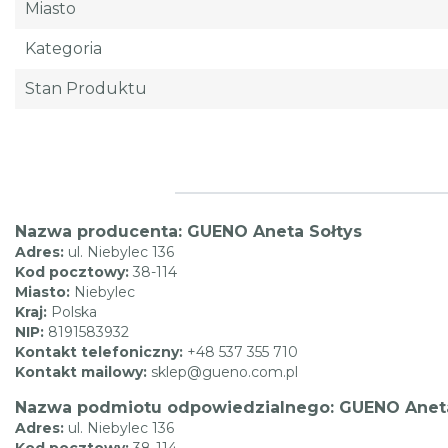
Miasto
Kategoria
Stan Produktu
Nazwa producenta: GUENO Aneta Sołtys
Adres:
ul. Niebylec 136
Kod pocztowy:
38-114
Miasto:
Niebylec
Kraj:
Polska
NIP:
8191583932
Kontakt telefoniczny:
+48 537 355 710
Kontakt mailowy:
sklep@gueno.com.pl
Nazwa podmiotu odpowiedzialnego: GUENO Aneta
Adres:
ul. Niebylec 136
Kod pocztowy:
38-114