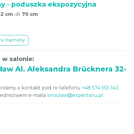
 - poduszka ekspozycyjna
42 cm
, dł.
70 cm
zce Harmony
 w salonie:
ław Al. Aleksandra Brücknera 32-
rosimy o kontakt pod nr telefonu
+48 574 555 143
średnictwem e-maila
wroclaw@expertsnu.pl