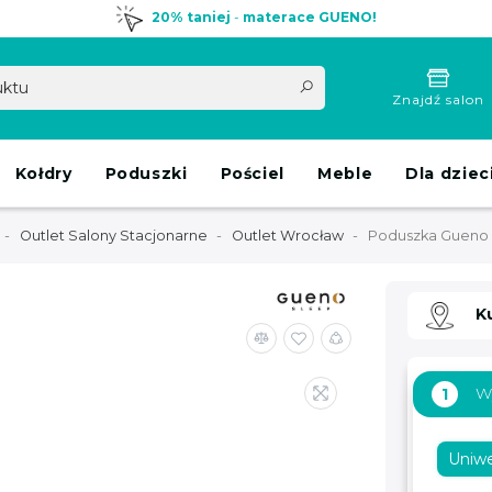
20% taniej
-
materace GUENO!
Znajdź salon
Kołdry
Poduszki
Pościel
Meble
Dla dziec
Outlet Salony Stacjonarne
Outlet Wrocław
Poduszka Gueno
K
W
1
Uniwe