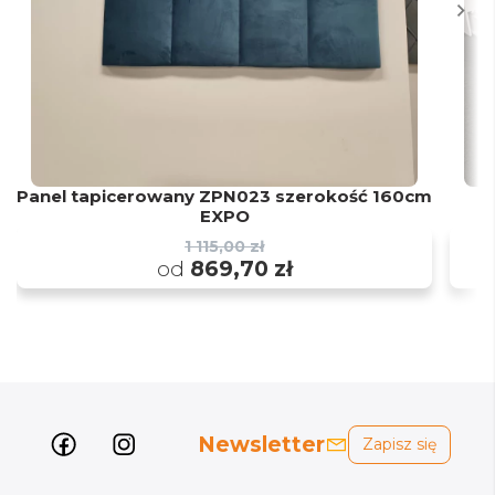
Panel tapicerowany ZPN023 szerokość 160cm
Ł
EXPO
1 115,00 zł
od
869,70 zł
Newsletter
Zapisz się