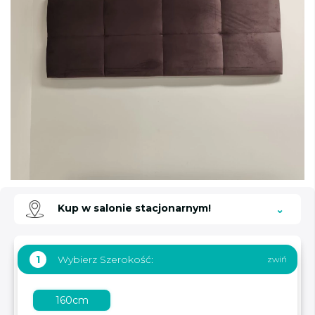
Kup w salonie stacjonarnym!
Wybierz Szerokość:
1
160cm