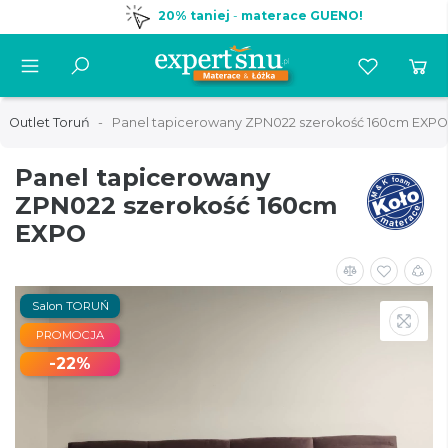
20% taniej
-
materace GUENO!
Outlet Toruń
Panel tapicerowany ZPN022 szerokość 160cm EXPO
Panel tapicerowany
ZPN022 szerokość 160cm
EXPO
Salon TORUŃ
PROMOCJA
-22%