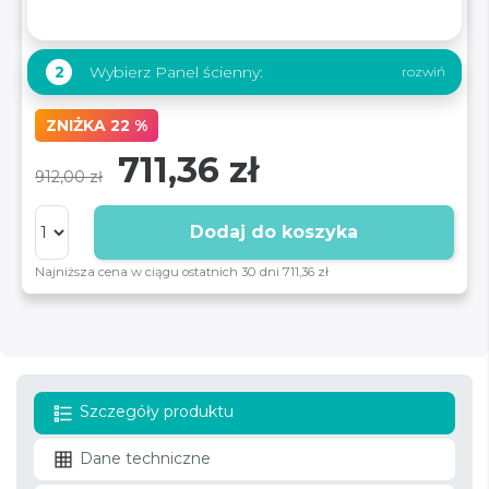
Wybierz Panel ścienny:
2
ZNIŻKA 22 %
711,36 zł
912,00 zł
Dodaj do koszyka
Najniższa cena w ciągu ostatnich 30 dni 711,36 zł
Szczegóły produktu
Dane techniczne