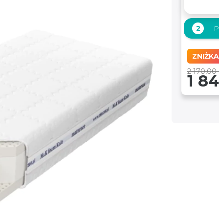
2
P
ZNIŻKA
2 170,00 
1 84