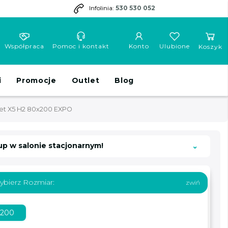
Infolinia:
530 530 052
Współpraca
Pomoc i kontakt
Konto
Ulubione
Koszyk
i
Promocje
Outlet
Blog
ket X5 H2 80x200 EXPO
up w salonie stacjonarnym!
ybierz Rozmiar:
x200