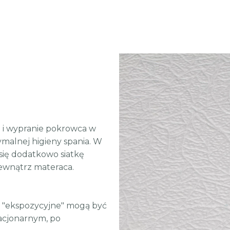
 i wypranie pokrowca w
malnej higieny spania. W
ię dodatkowo siatkę
wewnątrz materaca.
o "ekspozycyjne" mogą być
acjonarnym, po