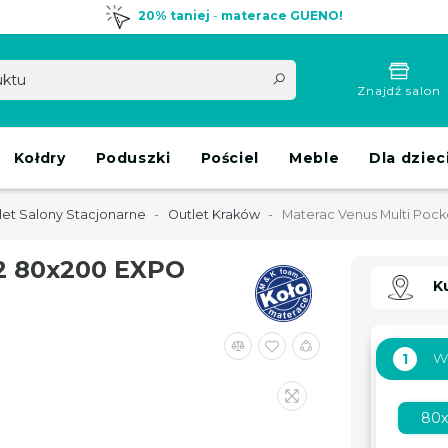
20% taniej
-
materace GUENO!
Znajdź salon
Kołdry
Poduszki
Pościel
Meble
Dla dziec
let Salony Stacjonarne
Outlet Kraków
Materac Venus Multi Poc
H2 80x200 EXPO
K
W
1
80