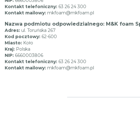
NIP:
6660003806
Kontakt telefoniczny:
63 26 24 300
Kontakt mailowy:
mkfoam@mkfoam.pl
Nazwa podmiotu odpowiedzialnego: M&K foam Sp.
Adres:
ul. Toruńska 267
Kod pocztowy:
62-600
Miasto:
Koło
Kraj:
Polska
NIP:
6660003806
Kontakt telefoniczny:
63 26 24 300
Kontakt mailowy:
mkfoam@mkfoam.pl