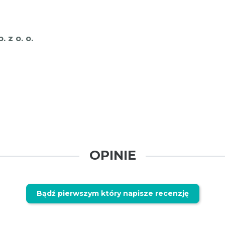
 z o. o.
OPINIE
Bądź pierwszym który napisze recenzję