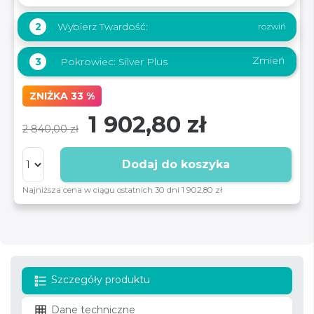
Wybierz Twardość:
2
Zmień
3
Pokrowiec:
Silver Plus
ZNIŻKA 33 %
1 902,80 zł
2 840,00 zł
Dodaj do koszyka
Najniższa cena w ciągu ostatnich 30 dni 1 902,80 zł
Szczegóły produktu
Dane techniczne