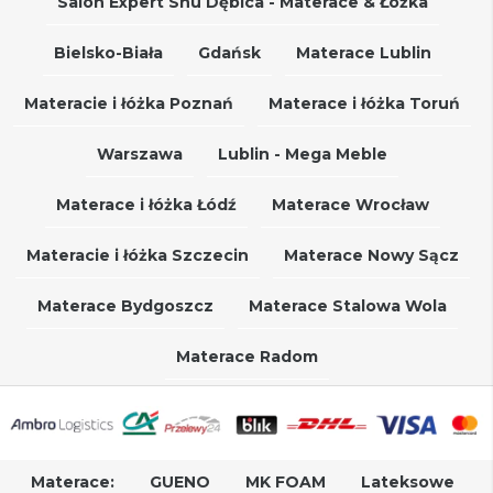
Salon Expert Snu Dębica - Materace & Łóżka
Bielsko-Biała
Gdańsk
Materace Lublin
Materacie i łóżka Poznań
Materace i łóżka Toruń
Warszawa
Lublin - Mega Meble
Materace i łóżka Łódź
Materace Wrocław
Materacie i łóżka Szczecin
Materace Nowy Sącz
Materace Bydgoszcz
Materace Stalowa Wola
Materace Radom
Materace:
GUENO
MK FOAM
Lateksowe