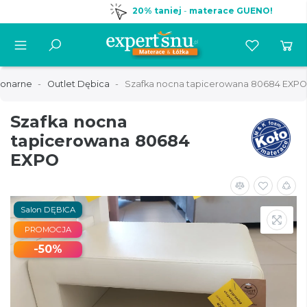
20% taniej
-
materace GUENO!
jonarne
Outlet Dębica
Szafka nocna tapicerowana 80684 EXPO
Szafka nocna
tapicerowana 80684
EXPO
Salon DĘBICA
PROMOCJA
-50%