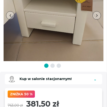
Kup w salonie stacjonarnym!
ZNIŻKA 50 %
381,50 zł
763,00 zł