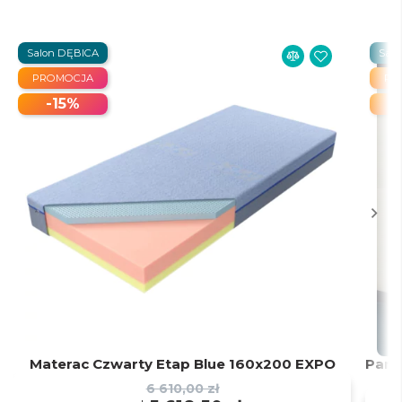
Salon DĘBICA
Sal
PROMOCJA
PR
-15%
Materac Czwarty Etap Blue 160x200 EXPO
Pane
6 610,00 zł