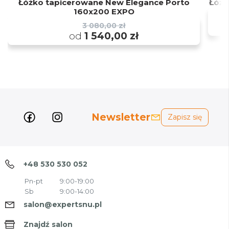
Łóżko tapicerowane New Elegance Porto
Łóżk
160x200 EXPO
3 080,00 zł
od
1 540,00 zł
Newsletter
Zapisz się
+48 530 530 052
Pn-pt
9:00-19:00
Sb
9:00-14:00
salon@expertsnu.pl
Znajdź salon