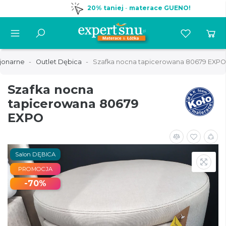
20% taniej
-
materace GUENO!
cjonarne
Outlet Dębica
Szafka nocna tapicerowana 80679 EXPO
Szafka nocna
tapicerowana 80679
EXPO
Salon DĘBICA
PROMOCJA
-70%