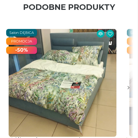
PODOBNE PRODUKTY
Salon DĘBICA
Sal
PROMOCJA
PR
-50%