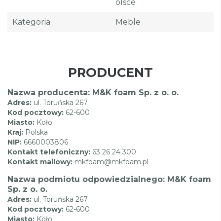
Olsce
Kategoria
Meble
PRODUCENT
Nazwa producenta: M&K foam Sp. z o. o.
Adres:
ul. Toruńska 267
Kod pocztowy:
62-600
Miasto:
Koło
Kraj:
Polska
NIP:
6660003806
Kontakt telefoniczny:
63 26 24 300
Kontakt mailowy:
mkfoam@mkfoam.pl
Nazwa podmiotu odpowiedzialnego: M&K foam
Sp. z o. o.
Adres:
ul. Toruńska 267
Kod pocztowy:
62-600
Miasto:
Koło