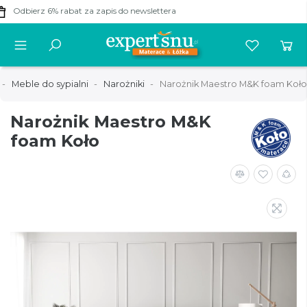
20% taniej
-
materace GUENO!
Meble do sypialni
Narożniki
Narożnik Maestro M&K foam Koło
Narożnik Maestro M&K
foam Koło