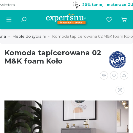
20% taniej
-
materace GUENO!
wna
Meble do sypialni
Komoda tapicerowana 02 M&K foam Koło
Komoda tapicerowana 02
M&K foam Koło