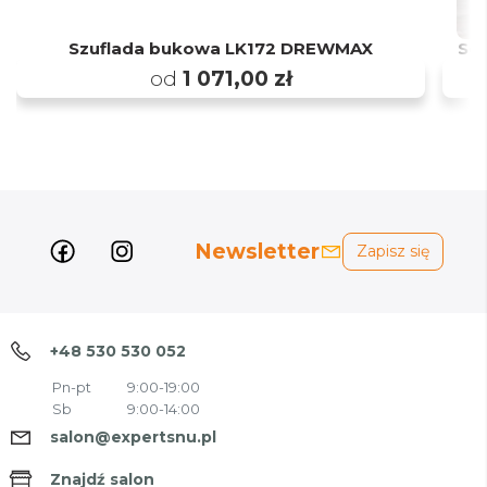
Szuflada bukowa LK172 DREWMAX
So
od
1 071,00 zł
Newsletter
Zapisz się
+48 530 530 052
Pn-pt
9:00-19:00
Sb
9:00-14:00
salon@expertsnu.pl
Znajdź salon