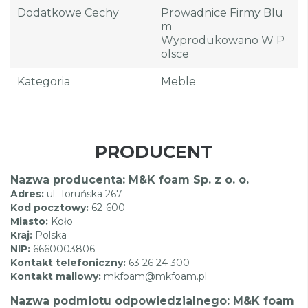
Dodatkowe Cechy
Prowadnice Firmy Blu
M
Wyprodukowano W P
Olsce
Kategoria
Meble
PRODUCENT
Nazwa producenta: M&K foam Sp. z o. o.
Adres:
ul. Toruńska 267
Kod pocztowy:
62-600
Miasto:
Koło
Kraj:
Polska
NIP:
6660003806
Kontakt telefoniczny:
63 26 24 300
Kontakt mailowy:
mkfoam@mkfoam.pl
Nazwa podmiotu odpowiedzialnego: M&K foam