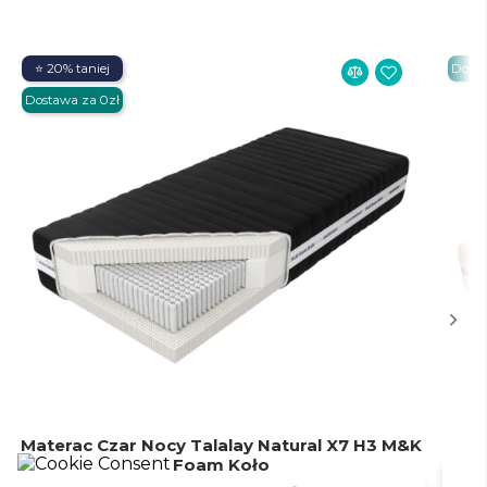
⭐ 20% taniej
Dosta
Dostawa za 0zł
Materac Czar Nocy Talalay Natural X7 H3 M&K
M
Foam Koło