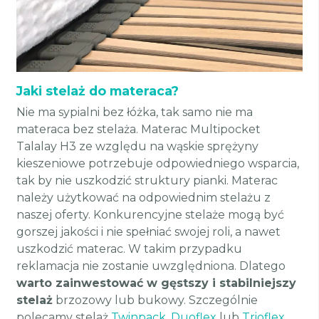
Jaki stelaż do materaca?
Nie ma sypialni bez łóżka, tak samo nie ma
materaca bez stelaża. Materac Multipocket
Talalay H3 ze względu na wąskie sprężyny
kieszeniowe potrzebuje odpowiedniego wsparcia,
tak by nie uszkodzić struktury pianki. Materac
należy użytkować na odpowiednim stelażu z
naszej oferty. Konkurencyjne stelaże mogą być
gorszej jakości i nie spełniać swojej roli, a nawet
uszkodzić materac. W takim przypadku
reklamacja nie zostanie uwzględniona. Dlatego
warto zainwestować w gęstszy i stabilniejszy
stelaż
brzozowy lub bukowy. Szczególnie
polecamy stelaż
Twinpack
,
Duoflex
lub
Trioflex
.