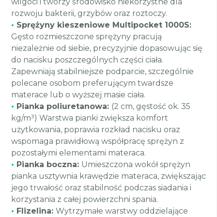
wilgoci i tworzy środowisko niekorzystne dla
rozwoju bakterii, grzybów oraz roztoczy.
•
Sprężyny kieszeniowe Multipocket 1000S:
Gęsto rozmieszczone sprężyny pracują
niezależnie od siebie, precyzyjnie dopasowując się
do nacisku poszczególnych części ciała.
Zapewniają stabilniejsze podparcie, szczególnie
polecane osobom preferującym twardsze
materace lub o wyższej masie ciała.
•
Pianka poliuretanowa:
(2 cm, gęstość ok. 35
kg/m³) Warstwa pianki zwiększa komfort
użytkowania, poprawia rozkład nacisku oraz
wspomaga prawidłową współpracę sprężyn z
pozostałymi elementami materaca.
•
Pianka boczna:
Umieszczona wokół sprężyn
pianka usztywnia krawędzie materaca, zwiększając
jego trwałość oraz stabilność podczas siadania i
korzystania z całej powierzchni spania.
•
Flizelina:
Wytrzymałe warstwy oddzielające