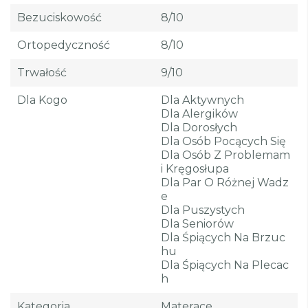
Bezuciskowość
8/10
Ortopedyczność
8/10
Trwałość
9/10
Dla Kogo
Dla Aktywnych
Dla Alergików
Dla Dorosłych
Dla Osób Pocących Się
Dla Osób Z Problemam
I Kręgosłupa
Dla Par O Różnej Wadz
E
Dla Puszystych
Dla Seniorów
Dla Śpiących Na Brzuc
Hu
Dla Śpiących Na Plecac
H
Kategoria
Materace