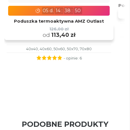
Podu
05
d.
14
:
38
:
49
Poduszka termoaktywna AMZ Outlast
z
126,00 zł
od
113,40 zł
40x40, 40x60, 50x60, 50x70, 70x80
- opinie:
6
PODOBNE PRODUKTY