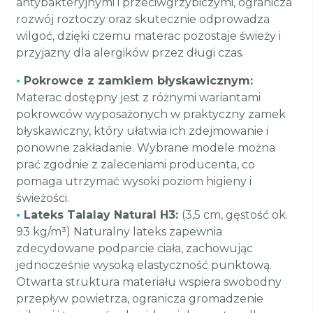
antybakteryjnymi i przeciwgrzybiczymi, ogranicza
rozwój roztoczy oraz skutecznie odprowadza
wilgoć, dzięki czemu materac pozostaje świeży i
przyjazny dla alergików przez długi czas.
•
Pokrowce z zamkiem błyskawicznym:
Materac dostępny jest z różnymi wariantami
pokrowców wyposażonych w praktyczny zamek
błyskawiczny, który ułatwia ich zdejmowanie i
ponowne zakładanie. Wybrane modele można
prać zgodnie z zaleceniami producenta, co
pomaga utrzymać wysoki poziom higieny i
świeżości.
•
Lateks Talalay Natural H3:
(3,5 cm, gęstość ok.
93 kg/m³) Naturalny lateks zapewnia
zdecydowane podparcie ciała, zachowując
jednocześnie wysoką elastyczność punktową.
Otwarta struktura materiału wspiera swobodny
przepływ powietrza, ogranicza gromadzenie