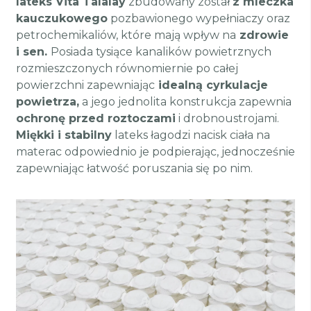
lateks Vita Talalay
zbudowany został
z mleczka
kauczukowego
pozbawionego wypełniaczy oraz
petrochemikaliów, które mają wpływ na
zdrowie
i sen.
Posiada tysiące kanalików powietrznych
rozmieszczonych równomiernie po całej
powierzchni zapewniając
idealną cyrkulacje
powietrza,
a jego jednolita konstrukcja zapewnia
ochronę przed roztoczami
i drobnoustrojami.
Miękki i stabilny
lateks łagodzi nacisk ciała na
materac odpowiednio je podpierając, jednocześnie
zapewniając łatwość poruszania się po nim.