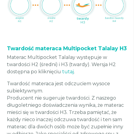
Twardość materaca Multipocket Talalay H3
Materac Multipocket Talalay występuje w
twardości H2 (średni) i H3 (twardy). Wersja H2
dostępna po kliknięciu
tutaj
.
Twardość materaca jest odczuciem wysoce
subiektywnym.
Producent nie sugeruje twardości. Z naszego
długoletniego doświadczenia wynika, że materac
mieści się w twardości H3. Trzeba pamiętać, że
każdy nieco inaczej odczuwa twardość i ten sam
materac dla dwóch osób może być zupełnie inny
w odbiorze. Jako specjaliści od zdrowego snu z