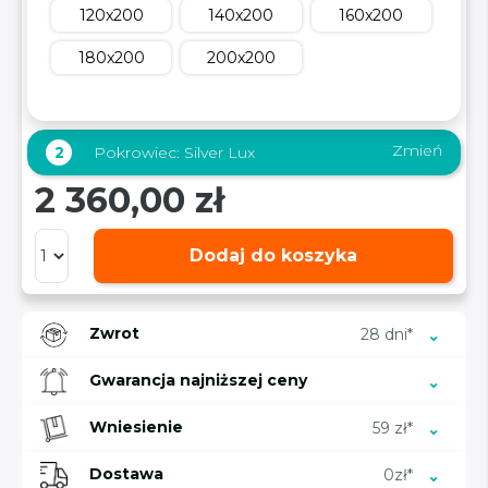
120x200
140x200
160x200
180x200
200x200
Zmień
2
Pokrowiec:
Silver Lux
2 360,00 zł
Dodaj do koszyka
Zwrot
28 dni*
Gwarancja najniższej ceny
Wniesienie
59 zł*
Dostawa
0zł*