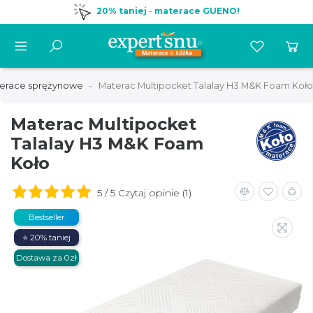
20% taniej
-
materace GUENO!
erace sprężynowe
Materac Multipocket Talalay H3 M&K Foam Koło
Materac Multipocket
Talalay H3 M&K Foam
Koło
5 / 5 Czytaj opinie (1)
Bestseller
⭐ 20% taniej
Dostawa za 0zł