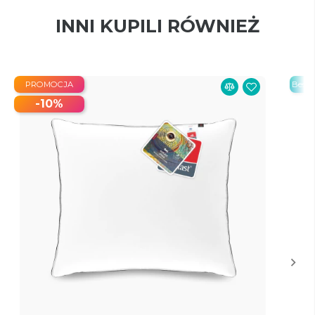
INNI KUPILI RÓWNIEŻ
PROMOCJA
Bestse
-10%