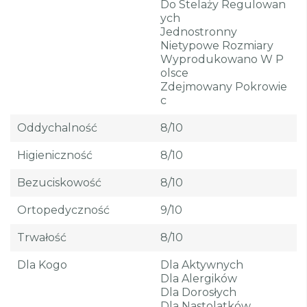
Do Stelaży Regulowan
Ych
Jednostronny
Nietypowe Rozmiary
Wyprodukowano W P
Olsce
Zdejmowany Pokrowie
C
Oddychalność
8/10
Higieniczność
8/10
Bezuciskowość
8/10
Ortopedyczność
9/10
Trwałość
8/10
Dla Kogo
Dla Aktywnych
Dla Alergików
Dla Dorosłych
Dla Nastolatków