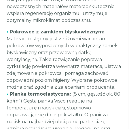
nowoczesnych materiałów materac skutecznie
wspiera regenerację organizmu i utrzymuje
optymalny mikroklimat podczas snu.
•
Pokrowce z zamkiem błyskawicznym:
Materac dostępny jest z różnymi wariantami
pokrowców wyposażonych w praktyczny zamek
błyskawiczny oraz przewiewną siatkę
wentylacyjną. Takie rozwiązanie poprawia
cyrkulację powietrza wewnątrz materaca, ułatwia
zdejmowanie pokrowca i pomaga zachować
odpowiedni poziom higieny. Wybrane pokrowce
można prać zgodnie z zaleceniami producenta.
•
Pianka termoelastyczna:
(8 cm, gęstość ok. 80
kg/m³) Gęsta pianka Visco reaguje na
temperaturę i nacisk ciała, stopniowo
dopasowując się do jego kształtu. Ogranicza
nacisk na najbardziej obciążone partie ciała,
wspiera prawidłowe ułożenie kręgosłupa oraz