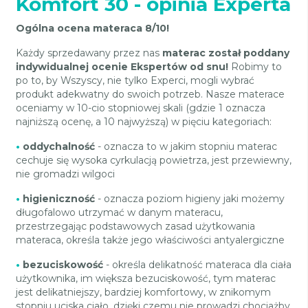
Komfort 30 - opinia Experta
Ogólna ocena materaca 8/10!
Każdy sprzedawany przez nas
materac został poddany
indywidualnej ocenie Ekspertów od snu!
Robimy to
po to, by Wszyscy, nie tylko Experci, mogli wybrać
produkt adekwatny do swoich potrzeb. Nasze materace
oceniamy w 10-cio stopniowej skali (gdzie 1 oznacza
najniższą ocenę, a 10 najwyższą) w pięciu kategoriach:
•
oddychalność
- oznacza to w jakim stopniu materac
cechuje się wysoka cyrkulacją powietrza, jest przewiewny,
nie gromadzi wilgoci
•
higieniczność
- oznacza poziom higieny jaki możemy
długofalowo utrzymać w danym materacu,
przestrzegając podstawowych zasad użytkowania
materaca, określa także jego właściwości antyalergiczne
•
bezuciskowość
- określa delikatność materaca dla ciała
użytkownika, im większa bezuciskowość, tym materac
jest delikatniejszy, bardziej komfortowy, w znikomym
stopniu uciska ciało, dzięki czemu nie prowadzi chociażby