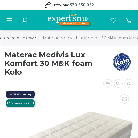
Infolinia:
530 530 052
aterace piankowe
Materac Medivis Lux Komfort 30 M&K foam Koło
Materac Medivis Lux
Komfort 30 M&K foam
Koło
⭐ 20% taniej
Dostawa za 0zł