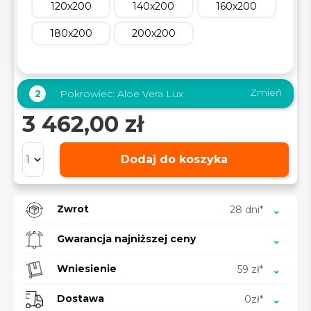
120x200
140x200
160x200
180x200
200x200
Zmień
2
Pokrowiec:
Aloe Vera Lux
3 462,00 zł
Dodaj do koszyka
Zwrot
28 dni*
Gwarancja najniższej ceny
Wniesienie
59 zł*
Dostawa
0zł*