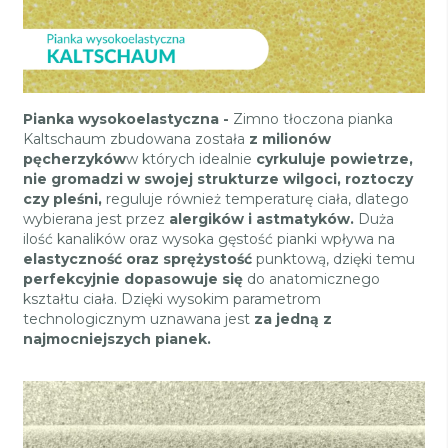
Pianka wysokoelastyczna
-
Zimno tłoczona pianka
Kaltschaum zbudowana została
z milionów
pęcherzyków
w których idealnie
cyrkuluje powietrze,
nie gromadzi w swojej strukturze wilgoci, roztoczy
czy pleśni
,
reguluje również temperaturę ciała, dlatego
wybierana jest przez
alergików i astmatyków
.
Duża
ilość kanalików oraz wysoka gęstość pianki wpływa na
elastyczność oraz sprężystość
punktową, dzięki temu
perfekcyjnie dopasowuje się
do anatomicznego
kształtu ciała. Dzięki wysokim parametrom
technologicznym uznawana jest
za jedną z
najmocniejszych pianek.