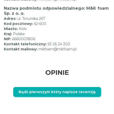
Nazwa podmiotu odpowiedzialnego: M&K foam
Sp. z o. o.
Adres:
ul. Toruńska 267
Kod pocztowy:
62-600
Miasto:
Koło
Kraj:
Polska
NIP:
6660003806
Kontakt telefoniczny:
63 26 24 300
Kontakt mailowy:
mkfoam@mkfoam.pl
OPINIE
Bądź pierwszym który napisze recenzję