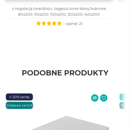
z regulacją twardości, zagęszczone listwy bukowe
80x200, 90x200, 100x200, 120x200, 140x200
80x
- opinie:
21
PODOBNE PRODUKTY
⭐ 20% taniej
Be
Dostawa za 0zł
Dosta