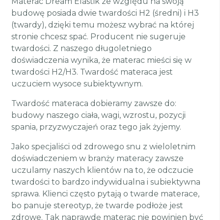
Materac Dream Elastik ze względu na swoją
budowę posiada dwie twardości H2 (średni) i H3
(twardy), dzięki temu możesz wybrać na której
stronie chcesz spać. Producent nie sugeruje
twardości. Z naszego długoletniego
doświadczenia wynika, że materac mieści się w
twardości H2/H3. Twardość materaca jest
uczuciem wysoce subiektywnym.
Twardość materaca dobieramy zawsze do:
budowy naszego ciała, wagi, wzrostu, pozycji
spania, przyzwyczajeń oraz tego jak żyjemy.
Jako specjaliści od zdrowego snu z wieloletnim
doświadczeniem w branży materacy zawsze
uczulamy naszych klientów na to, że odczucie
twardości to bardzo indywidualna i subiektywna
sprawa. Klienci często pytają o twarde materace,
bo panuje stereotyp, że twarde podłoże jest
zdrowe. Tak naprawdę materac nie powinien być