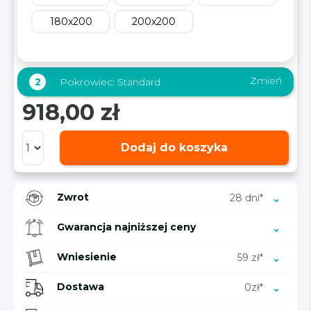
180x200
200x200
Zmień
2
Pokrowiec:
Standard
918,00 zł
Dodaj do koszyka
Zwrot
28 dni*
Gwarancja najniższej ceny
Wniesienie
59 zł*
Dostawa
0zł*