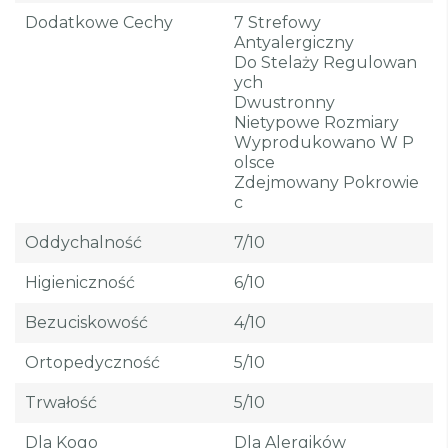
Dodatkowe Cechy
7 Strefowy
Antyalergiczny
Do Stelaży Regulowan
Ych
Dwustronny
Nietypowe Rozmiary
Wyprodukowano W P
Olsce
Zdejmowany Pokrowie
C
Oddychalność
7/10
Higieniczność
6/10
Bezuciskowość
4/10
Ortopedyczność
5/10
Trwałość
5/10
Dla Kogo
Dla Alergików