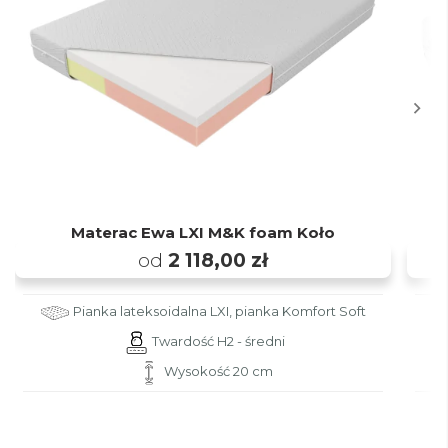
Materac Ewa LXI M&K foam Koło
M
od
2 118,00 zł
Pianka lateksoidalna LXI, pianka Komfort Soft
Twardość H2 - średni
Wysokość 20 cm