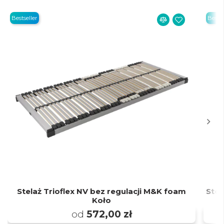
Bestseller
Bestse
Stelaż Trioflex NV bez regulacji M&K foam
Stel
Koło
od
572,00 zł