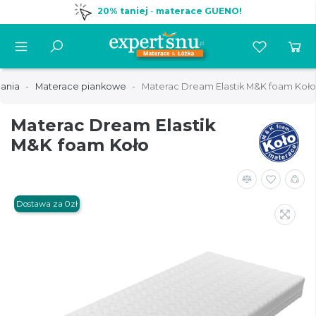
20% taniej
-
materace GUENO!
ania
Materace piankowe
Materac Dream Elastik M&K foam Koło
Materac Dream Elastik
M&K foam Koło
Dostawa za 0zł