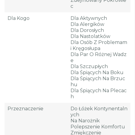
Zdejmowany Pokrowie
C
Dla Kogo
Dla Aktywnych
Dla Alergików
Dla Dorosłych
Dla Nastolatków
Dla Osób Z Problemam
I Kręgosłupa
Dla Par O Różnej Wadz
E
Dla Szczupłych
Dla Śpiących Na Boku
Dla Śpiących Na Brzuc
Hu
Dla Śpiących Na Plecac
H
Przeznaczenie
Do Łóżek Kontynentaln
Ych
Na Narożnik
Polepszenie Komfortu
Zmiękczenie