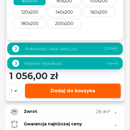
80x200
90x200
100x200
120x200
140x200
160x200
180x200
200x200
Zmień
2
Pokrowiec:
Aloe Vera Lux
Wybierz Wysokość:
3
1 056,00 zł
Dodaj do koszyka
Zwrot
28 dni*
Gwarancja najniższej ceny