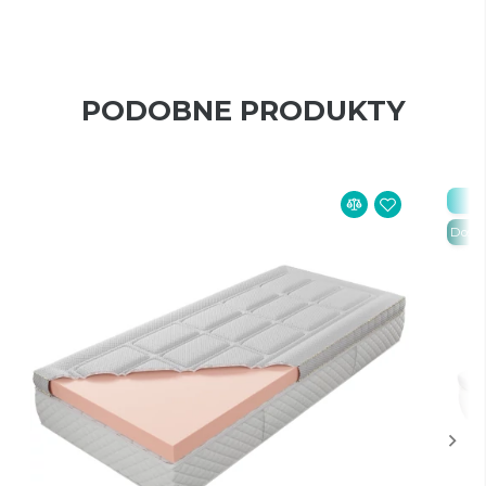
PODOBNE PRODUKTY
Be
Dosta