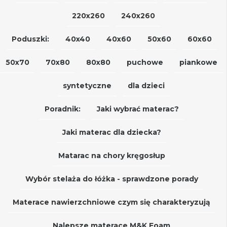
220x260
240x260
Poduszki:
40x40
40x60
50x60
60x60
50x70
70x80
80x80
puchowe
piankowe
syntetyczne
dla dzieci
Poradnik:
Jaki wybrać materac?
Jaki materac dla dziecka?
Matarac na chory kręgosłup
Wybór stelaża do łóżka - sprawdzone porady
Materace nawierzchniowe czym się charakteryzują
Nalepsze materace M&K Foam