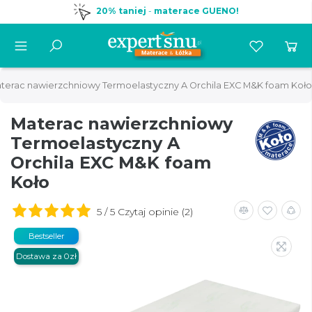
20% taniej
-
materace GUENO!
terac nawierzchniowy Termoelastyczny A Orchila EXC M&K foam Koło
Materac nawierzchniowy
Termoelastyczny A
Orchila EXC M&K foam
Koło
5 / 5 Czytaj opinie (2)
Bestseller
Dostawa za 0zł