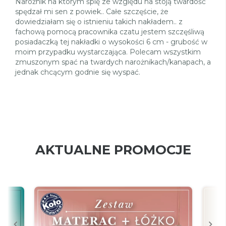
Narożnik na którym śpię ze względu na stoją twardość
spędzał mi sen z powiek.. Całe szczęście, że
dowiedziałam się o istnieniu takich nakładem.. z
fachową pomocą pracownika czatu jestem szczęśliwą
posiadaczką tej nakładki o wysokości 6 cm - grubość w
moim przypadku wystarczająca. Polecam wszystkim
zmuszonym spać na twardych narożnikach/kanapach, a
jednak chcącym godnie się wyspać.
AKTUALNE PROMOCJE