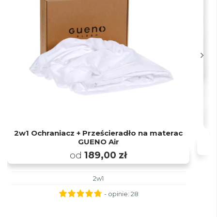
2w1 Ochraniacz + Prześcieradło na materac
Pr
GUENO Air
od
189,00 zł
2w1
- opinie:
28