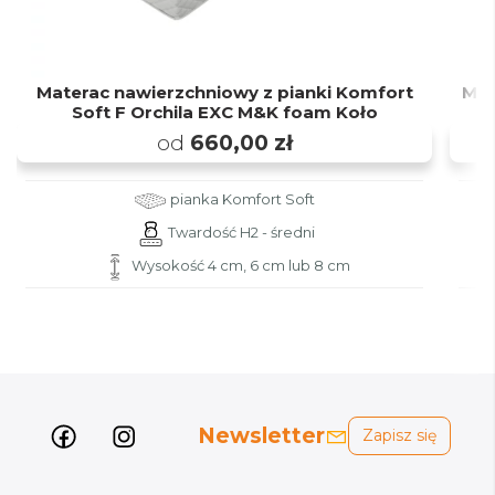
Materac nawierzchniowy z pianki Komfort
Mat
Soft F Orchila EXC M&K foam Koło
od
660,00 zł
pianka Komfort Soft
Twardość H2 - średni
Wysokość 4 cm, 6 cm lub 8 cm
Newsletter
Zapisz się