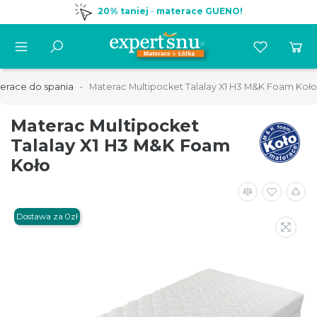
20% taniej
-
materace GUENO!
erace do spania
Materac Multipocket Talalay X1 H3 M&K Foam Koło
Materac Multipocket
Talalay X1 H3 M&K Foam
Koło
Dostawa za 0zł