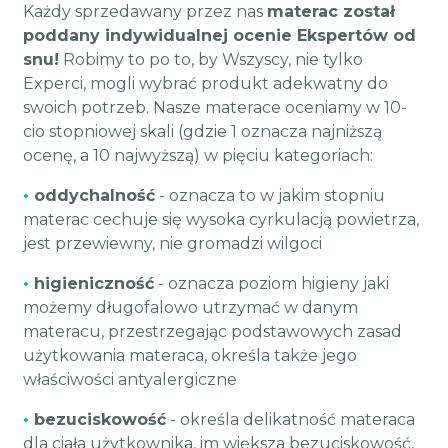
Każdy sprzedawany przez nas
materac został
poddany indywidualnej ocenie Ekspertów od
snu!
Robimy to po to, by Wszyscy, nie tylko
Experci, mogli wybrać produkt adekwatny do
swoich potrzeb. Nasze materace oceniamy w 10-
cio stopniowej skali (gdzie 1 oznacza najniższą
ocenę, a 10 najwyższą) w pięciu kategoriach:
•
oddychalność
- oznacza to w jakim stopniu
materac cechuje się wysoka cyrkulacją powietrza,
jest przewiewny, nie gromadzi wilgoci
•
higieniczność
- oznacza poziom higieny jaki
możemy długofalowo utrzymać w danym
materacu, przestrzegając podstawowych zasad
użytkowania materaca, określa także jego
właściwości antyalergiczne
•
bezuciskowość
- określa delikatność materaca
dla ciała użytkownika, im większa bezuciskowość,