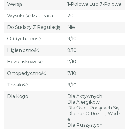
Wersja
1-Polowa Lub 7-Polowa
Wysokość Materaca
20
Do Stelaży Z Regulacją
Nie
Oddychalność
9/10
Higieniczność
9/10
Bezuciskowość
7/10
Ortopedyczność
7/10
Trwałość
9/10
Dla Kogo
Dla Aktywnych
Dla Alergików
Dla Osób Pocących Się
Dla Par O Różnej Wadz
E
Dla Puszystych