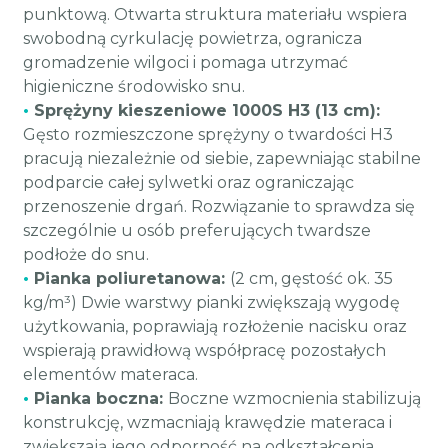
punktową. Otwarta struktura materiału wspiera
swobodną cyrkulację powietrza, ogranicza
gromadzenie wilgoci i pomaga utrzymać
higieniczne środowisko snu.
•
Sprężyny kieszeniowe 1000S H3 (13 cm):
Gęsto rozmieszczone sprężyny o twardości H3
pracują niezależnie od siebie, zapewniając stabilne
podparcie całej sylwetki oraz ograniczając
przenoszenie drgań. Rozwiązanie to sprawdza się
szczególnie u osób preferujących twardsze
podłoże do snu.
•
Pianka poliuretanowa:
(2 cm, gęstość ok. 35
kg/m³) Dwie warstwy pianki zwiększają wygodę
użytkowania, poprawiają rozłożenie nacisku oraz
wspierają prawidłową współpracę pozostałych
elementów materaca.
•
Pianka boczna:
Boczne wzmocnienia stabilizują
konstrukcję, wzmacniają krawędzie materaca i
zwiększają jego odporność na odkształcenia