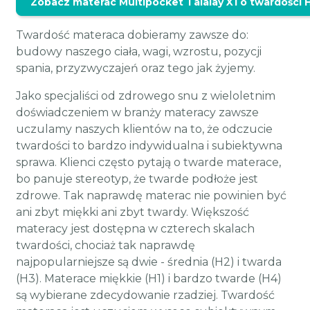
Zobacz materac Multipocket Talalay X1 o twardości 
Twardość materaca dobieramy zawsze do:
budowy naszego ciała, wagi, wzrostu, pozycji
spania, przyzwyczajeń oraz tego jak żyjemy.
Jako specjaliści od zdrowego snu z wieloletnim
doświadczeniem w branży materacy zawsze
uczulamy naszych klientów na to, że odczucie
twardości to bardzo indywidualna i subiektywna
sprawa. Klienci często pytają o twarde materace,
bo panuje stereotyp, że twarde podłoże jest
zdrowe. Tak naprawdę materac nie powinien być
ani zbyt miękki ani zbyt twardy. Większość
materacy jest dostępna w czterech skalach
twardości, chociaż tak naprawdę
najpopularniejsze są dwie - średnia (H2) i twarda
(H3). Materace miękkie (H1) i bardzo twarde (H4)
są wybierane zdecydowanie rzadziej. Twardość