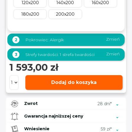
120x200
140x200
160x200
180x200
200x200
Zmień
2
Pokrowiec:
Alergik
Zmień
3
Strefy twardości:
1 strefa twardości
1 593,00 zł
Dodaj do koszyka
Zwrot
28 dni*
Gwarancja najniższej ceny
Wniesienie
59 zł*