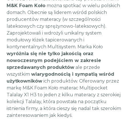
M&K Foam Koło
można spotkać w wielu polskich
domach. Obecnie są liderem wśród polskich
producentów materacy (w szczególności
lateksowych czy sprężynowo-lateksowych).
Zaprojektowali i wdrożyli unikalny system
modułowy łóżek tapicerowanych i
kontynentalnych Multisystem. Marka Koło
wyróżnia się nie tylko jakością oraz
nowoczesnym podejściem w zakresie
sprzedawanych produktów
ale przede
wszystkim
wiarygodnością i sympatią wśród
użytkowników
ich produktów. Oferowany przez
markę M&K Foam Koło materac Multipocket
Talalay X1 H3 to jeden z kilku materacy z szerokiej
kolekcji Talalay, która powstała na początku
istnienia firmy, a która cieszy się nadal tak szerokim
zainteresowaniem jak kiedyś.