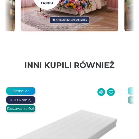
INNI KUPILI RÓWNIEŻ
Bestseller
Be
⭐ 20% taniej
Dosta
Dostawa za 0zł