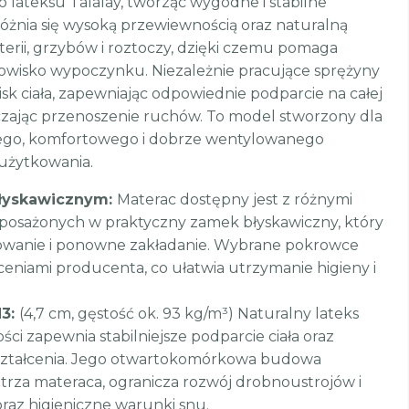
 lateksu Talalay, tworząc wygodne i stabilne
óżnia się wysoką przewiewnością oraz naturalną
erii, grzybów i roztoczy, dzięki czemu pomaga
owisko wypoczynku. Niezależnie pracujące sprężyny
isk ciała, zapewniając odpowiednie podparcie na całej
iczając przenoszenie ruchów. To model stworzony dla
ego, komfortowego i dobrze wentylowanego
użytkowania.
łyskawicznym:
Materac dostępny jest z różnymi
osażonych w praktyczny zamek błyskawiczny, który
mowanie i ponowne zakładanie. Wybrane pokrowce
eniami producenta, co ułatwia utrzymanie higieny i
H3:
(4,7 cm, gęstość ok. 93 kg/m³) Naturalny lateks
ści zapewnia stabilniejsze podparcie ciała oraz
ształcenia. Jego otwartokomórkowa budowa
za materaca, ogranicza rozwój drobnoustrojów i
az higieniczne warunki snu.