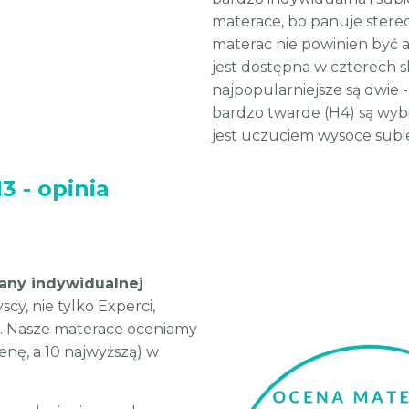
materace, bo panuje stere
materac nie powinien być a
jest dostępna w czterech s
najpopularniejsze są dwie -
bardzo twarde (H4) są wyb
jest uczuciem wysoce sub
3 - opinia
any indywidualnej
cy, nie tylko Experci,
. Nasze materace oceniamy
cenę, a 10 najwyższą) w