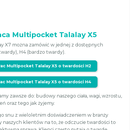
ca Multipocket Talalay X5
lay X7 można zamówić w jednej z dostępnych
(twardy), H4 (bardzo twardy).
c Multipocket Talalay X5 o twardości H2
c Multipocket Talalay X5 o twardości H4
my zawsze do: budowy naszego ciała, wagi, wzrostu,
eń oraz tego jak żyjemy.
ego snu z wieloletnim doświadczeniem w branży
naszych klientów na to, że odczucie twardości to
ektywna sprawa. Klienci często pytają o twarde