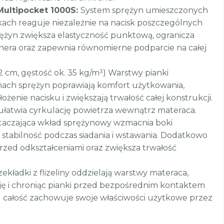
Multipocket 1000S:
System sprężyn umieszczonych
ach reaguje niezależnie na nacisk poszczególnych
sprężyn zwiększa elastyczność punktową, ogranicza
era oraz zapewnia równomierne podparcie na całej
2 cm, gęstość ok. 35 kg/m³) Warstwy pianki
onach sprężyn poprawiają komfort użytkowania,
żenie nacisku i zwiększają trwałość całej konstrukcji.
ułatwia cyrkulację powietrza wewnątrz materaca.
taczająca wkład sprężynowy wzmacnia boki
 stabilność podczas siadania i wstawania. Dodatkowo
rzed odkształceniami oraz zwiększa trwałość
kładki z flizeliny oddzielają warstwy materaca,
cję i chroniąc pianki przed bezpośrednim kontaktem
u całość zachowuje swoje właściwości użytkowe przez