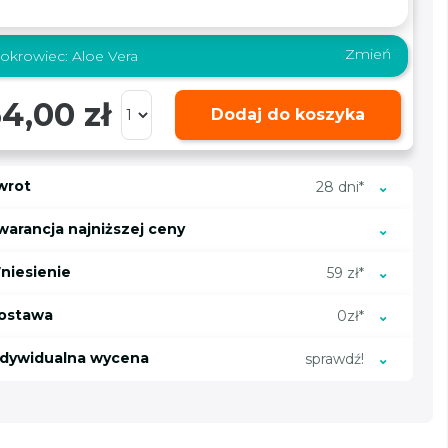
Zmień
okrowiec:
Aloe Vera
4,00 zł
Dodaj do koszyka
wrot
28 dni*
warancja najniższej ceny
niesienie
59 zł*
ostawa
0zł*
ndywidualna wycena
sprawdź!