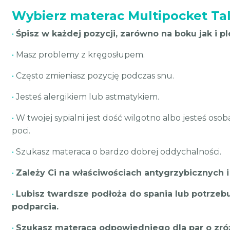
Wybierz materac Multipocket Tala
•
Śpisz w każdej pozycji, zarówno na boku jak i pl
•
Masz problemy z kręgosłupem.
•
Często zmieniasz pozycję podczas snu.
•
Jesteś alergikiem lub astmatykiem.
•
W twojej sypialni jest dość wilgotno albo jesteś osob
poci.
•
Szukasz materaca o bardzo dobrej oddychalności.
•
Zależy Ci na właściwościach antygrzybicznych 
•
Lubisz twardsze podłoża do spania lub potrzeb
podparcia.
•
Szukasz materaca odpowiedniego dla par o zr