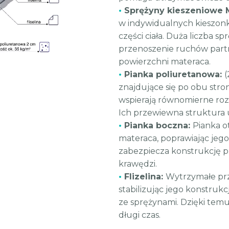
•
Sprężyny kieszeniowe 
w indywidualnych kieszonk
części ciała. Duża liczba 
przenoszenie ruchów partn
powierzchni materaca.
•
Pianka poliuretanowa:
(
znajdujące się po obu str
wspierają równomierne rozło
Ich przewiewna struktura 
•
Pianka boczna:
Pianka o
materaca, poprawiając jego
zabezpiecza konstrukcję p
krawędzi.
•
Flizelina:
Wytrzymałe prze
stabilizując jego konstruk
ze sprężynami. Dzięki tem
długi czas.