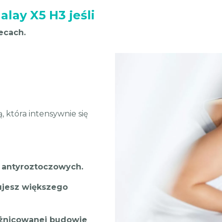
lay X5 H3 jeśli
ecach.
ą, która intensywnie się
i antyroztoczowych.
ujesz większego
óżnicowanej budowie