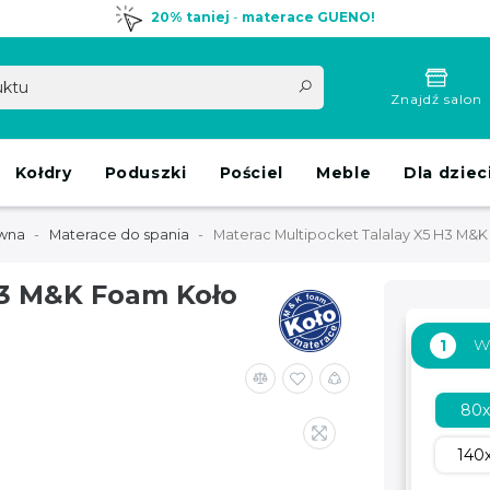
20% taniej
-
materace GUENO!
Znajdź salon
Kołdry
Poduszki
Pościel
Meble
Dla dziec
ówna
Materace do spania
Materac Multipocket Talalay X5 H3 M&
H3 M&K Foam Koło
W
1
80
140