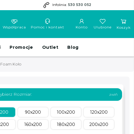
Infolinia:
530 530 052
Współpraca
Pomoc i kontakt
Konto
Ulubione
Koszyk
i
Promocje
Outlet
Blog
K Foam Koło
ybierz Rozmiar:
x200
90x200
100x200
120x200
x200
160x200
180x200
200x200