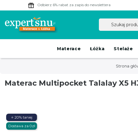
Odbierz 6% rabat
za zapis do newslettera
Materace
Łóżka
Stelaże
Strona gł
Materac Multipocket Talalay X5 
⭐ 20% taniej
Dostawa za 0zł