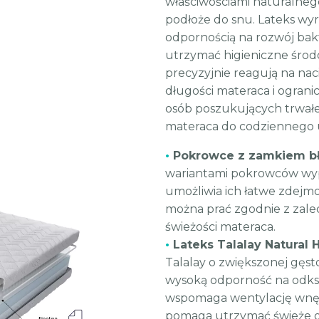
właściwościami naturalnego
podłoże do snu. Lateks wyr
odpornością na rozwój bakt
utrzymać higieniczne środ
precyzyjnie reagują na nac
długości materaca i ogran
osób poszukujących trwał
materaca do codziennego 
•
Pokrowce z zamkiem b
wariantami pokrowców wyp
umożliwia ich łatwe zdej
można prać zgodnie z zalec
świeżości materaca.
•
Lateks Talalay Natural 
Talalay o zwiększonej gęsto
wysoką odporność na odk
wspomaga wentylację wnętr
pomaga utrzymać świeże or