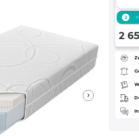
2
P
2 65
Z
G
W
D
I