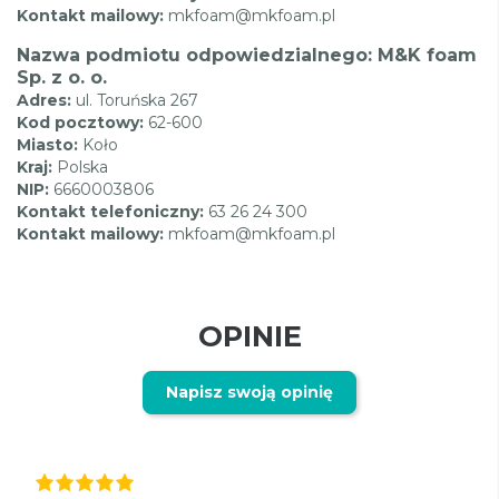
Kontakt mailowy:
mkfoam@mkfoam.pl
Nazwa podmiotu odpowiedzialnego: M&K foam
Sp. z o. o.
Adres:
ul. Toruńska 267
Kod pocztowy:
62-600
Miasto:
Koło
Kraj:
Polska
NIP:
6660003806
Kontakt telefoniczny:
63 26 24 300
Kontakt mailowy:
mkfoam@mkfoam.pl
OPINIE
Napisz swoją opinię