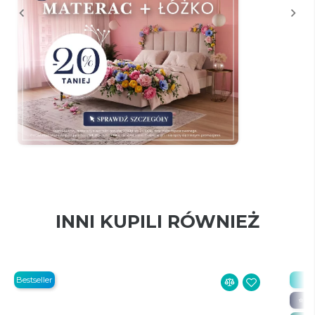
INNI KUPILI RÓWNIEŻ
Bestseller
Be
⭐ 20