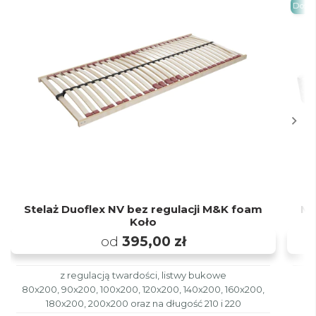
Dosta
Stelaż Duoflex NV bez regulacji M&K foam
Ma
Koło
od
395,00 zł
z regulacją twardości, listwy bukowe
80x200, 90x200, 100x200, 120x200, 140x200, 160x200,
180x200, 200x200 oraz na długość 210 i 220