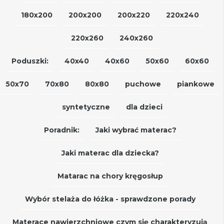
180x200
200x200
200x220
220x240
220x260
240x260
Poduszki:
40x40
40x60
50x60
60x60
50x70
70x80
80x80
puchowe
piankowe
syntetyczne
dla dzieci
Poradnik:
Jaki wybrać materac?
Jaki materac dla dziecka?
Matarac na chory kręgosłup
Wybór stelaża do łóżka - sprawdzone porady
Materace nawierzchniowe czym się charakteryzują