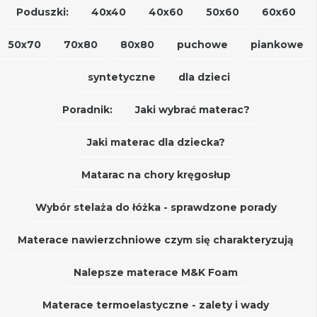
Poduszki:
40x40
40x60
50x60
60x60
50x70
70x80
80x80
puchowe
piankowe
syntetyczne
dla dzieci
Poradnik:
Jaki wybrać materac?
Jaki materac dla dziecka?
Matarac na chory kręgosłup
Wybór stelaża do łóżka - sprawdzone porady
Materace nawierzchniowe czym się charakteryzują
Nalepsze materace M&K Foam
Materace termoelastyczne - zalety i wady