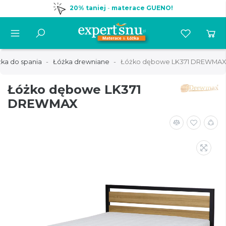
20% taniej
-
materace GUENO!
ka do spania
Łóżka drewniane
Łóżko dębowe LK371 DREWMAX
Łóżko dębowe LK371
DREWMAX