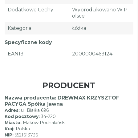
Dodatkowe Cechy
Wyprodukowano W P
Olsce
Kategoria
Łóżka
Specyficzne kody
EAN13
2000000463124
PRODUCENT
Nazwa producenta: DREWMAX KRZYSZTOF
PACYGA Spółka jawna
Adres:
ul. Białka 696
Kod pocztowy:
34-220
Miasto:
Maków Podhalański
Kraj:
Polska
NIP:
5521613736