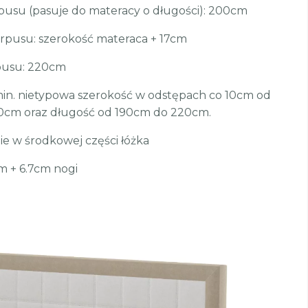
usu (pasuje do materacy o długości): 200cm
rpusu: szerokość materaca + 17cm
pusu: 220cm
min. nietypowa szerokość w odstępach co 10cm od
0cm oraz długość od 190cm do 220cm.
e w środkowej części łóżka
m + 6.7cm nogi