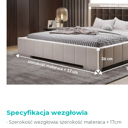
Specyfikacja wezgłowia
•
Szerokość wezgłowia: szerokość materaca + 17cm