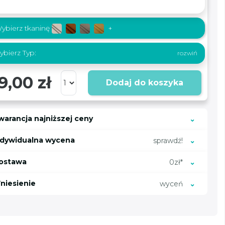
ybierz tkaninę
+
bierz Typ:
9,00 zł
Dodaj do koszyka
warancja najniższej ceny
ndywidualna wycena
sprawdź!
ostawa
0zł*
niesienie
wyceń