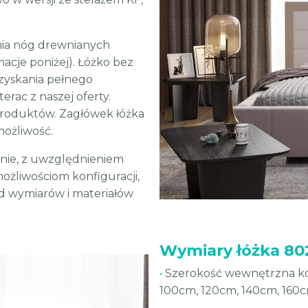
nia nóg drewnianych
acje poniżej). Łóżko bez
uzyskania pełnego
erac z naszej oferty.
 produktów. Zagłówek łóżka
możliwość.
nie, z uwzględnieniem
możliwościom konfiguracji,
od wymiarów i materiałów
Wymiary łóżka 80
•
Szerokość wewnętrzna kor
100cm, 120cm, 140cm, 160