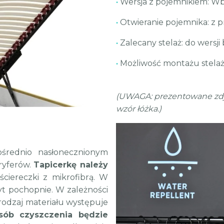
•
Wersja z pojemnikiem: W
•
Otwieranie pojemnika: z 
•
Zalecany stelaż: do wersji
•
Możliwość montażu stelaż
(UWAGA: prezentowane zdjęc
wzór łóżka.)
średnio nasłonecznionym
oryferów.
Tapicerkę należy
ciereczki z mikrofibrą. W
yt pochopnie. W zależności
 rodzaj materiału występuje
sób czyszczenia będzie