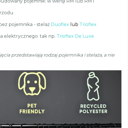
budowany pojemnik: w wersji RM lub RMT
przodu
 bez pojemnika - stelaż
Duoflex
lub
Trioflex
a elektrycznego: tak np.
Trioflex De Luxe
ia przedstawiają rodzaj pojemnika i stelaża, a nie