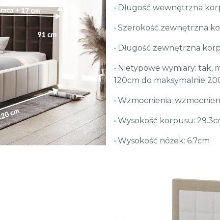
•
Długość wewnętrzna korp
•
Szerokość zewnętrzna ko
•
Długość zewnętrzna kor
•
Nietypowe wymiary: tak, 
120cm do maksymalnie 20
•
Wzmocnienia: wzmocnieni
•
Wysokość korpusu: 29.3c
•
Wysokość nóżek: 6.7cm