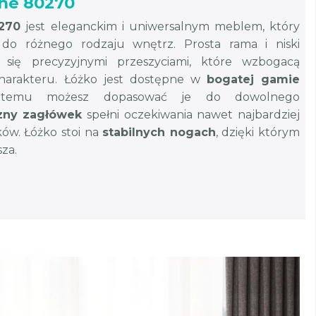
ne 80270
270
jest eleganckim i uniwersalnym meblem, który
 do różnego rodzaju wnętrz. Prosta rama i niski
 się precyzyjnymi przeszyciami, które wzbogacą
harakteru. Łóżko jest dostępne w
bogatej gamie
i temu możesz dopasować je do dowolnego
zny zagłówek
spełni oczekiwania nawet najbardziej
ów. Łóżko stoi na
stabilnych nogach
, dzięki którym
sza.