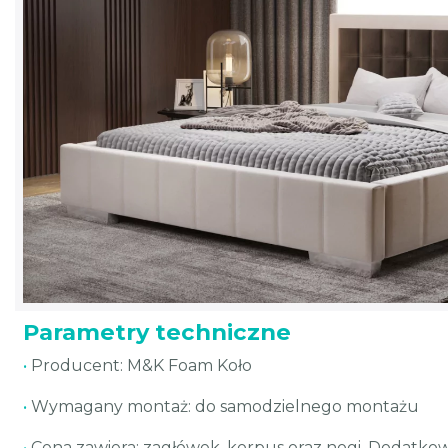
Parametry techniczne
•
Producent: M&K Foam Koło
•
Wymagany montaż: do samodzielnego montażu
•
Cena zawiera: zagłówek, korpus oraz nogi. Dodatkow