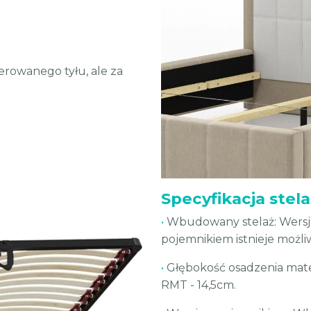
erowanego tyłu, ale za
Specyfikacja stel
•
Wbudowany stelaż: Wersja 
pojemnikiem istnieje możl
•
Głębokość osadzenia mater
RMT - 14,5cm.