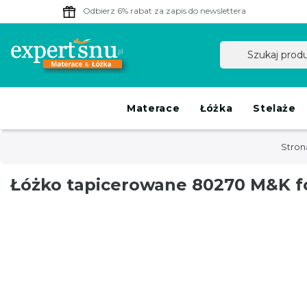
Odbierz 6% rabat
za zapis do newslettera
Materace
Łóżka
Stelaże
Stron
Łóżko tapicerowane 80270 M&K f