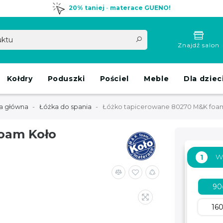
20% taniej
-
materace GUENO!
Znajdź salon
Kołdry
Poduszki
Pościel
Meble
Dla dziec
a główna
Łóżka do spania
Łóżko tapicerowane 80270 M&K foa
oam Koło
W
1
9
16