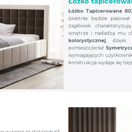
Łóżko tapicerowa
Łóżko Tapicerowane 80
świetnie będzie pasował
zagłówek charakteryzują
wnętrze i nadadzą mu c
kolorystycznej
, dzięk
pomieszczenia!
Symetryc
wymagających użytkownik
konstrukcja wydaje się lżej
o w wersji ze stelażem KF,