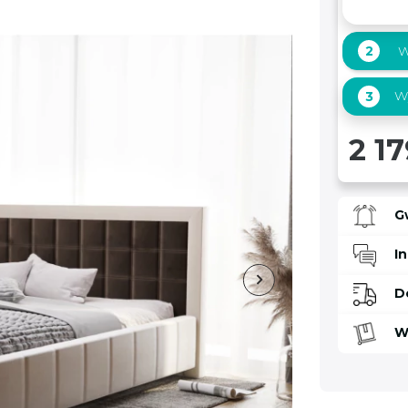
2
W
Wy
3
2 17
G
I
D
W