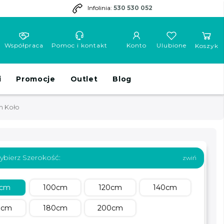
Infolinia:
530 530 052
Współpraca
Pomoc i kontakt
Konto
Ulubione
Koszyk
i
Promocje
Outlet
Blog
m Koło
ybierz Szerokość:
0cm
100cm
120cm
140cm
0cm
180cm
200cm