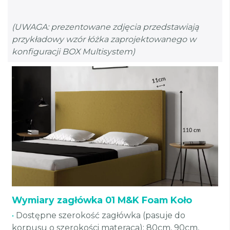
(UWAGA: prezentowane zdjęcia przedstawiają
przykładowy wzór łóżka zaprojektowanego w
konfiguracji BOX Multisystem)
Wymiary zagłówka 01 M&K Foam Koło
•
Dostępne szerokość zagłówka (pasuje do
korpusu o szerokości materaca): 80cm, 90cm,