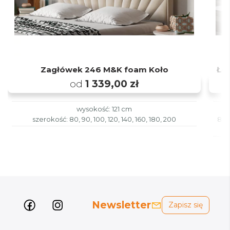
Zagłówek 246 M&K foam Koło
Łó
od
1 339,00 zł
wysokość: 121 cm
szerokość: 80, 90, 100, 120, 140, 160, 180, 200
80x
Newsletter
Zapisz się