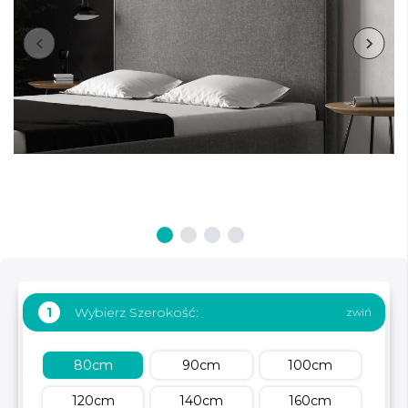
Wybierz Szerokość:
1
80cm
90cm
100cm
120cm
140cm
160cm