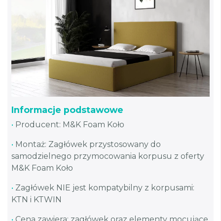
Informacje podstawowe
•
Producent: M&K Foam Koło
•
Montaż: Zagłówek przystosowany do
samodzielnego przymocowania korpusu z oferty
M&K Foam Koło
•
Zagłówek NIE jest kompatybilny z korpusami:
KTN i KTWIN
•
Cena zawiera: zagłówek oraz elementy mocujące