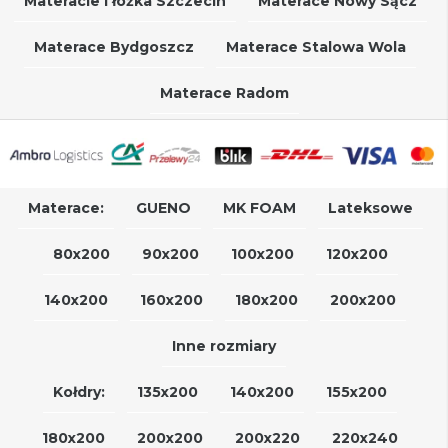
Materacie i łóżka Szczecin
Materace Nowy Sącz
Materace Bydgoszcz
Materace Stalowa Wola
Materace Radom
Materace:
GUENO
MK FOAM
Lateksowe
80x200
90x200
100x200
120x200
140x200
160x200
180x200
200x200
Inne rozmiary
Kołdry:
135x200
140x200
155x200
180x200
200x200
200x220
220x240