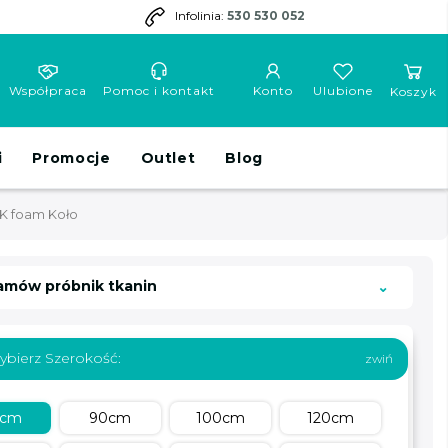
Infolinia:
530 530 052
Współpraca
Pomoc i kontakt
Konto
Ulubione
Koszyk
i
Promocje
Outlet
Blog
K foam Koło
amów próbnik tkanin
ybierz Szerokość:
0cm
90cm
100cm
120cm