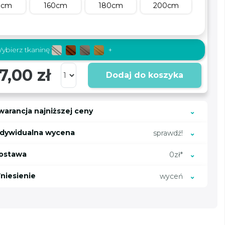
0cm
160cm
180cm
200cm
ybierz tkaninę
+
7,00 zł
Dodaj do koszyka
warancja najniższej ceny
ndywidualna wycena
sprawdź!
ostawa
0zł*
niesienie
wyceń