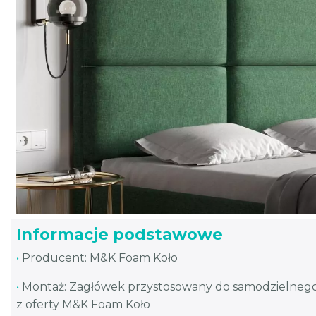
Informacje podstawowe
•
Producent: M&K Foam Koło
•
Montaż: Zagłówek przystosowany do samodzielneg
z oferty M&K Foam Koło