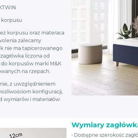
i KTWIN
o korpusu
bez korpusu oraz materaca
wolenia zalecamy
wek nie ma tapicerowanego
ć zagłówka liczona od
je do korpusów marki M&K
rowanych na rzepach.
nie, z uwzględnieniem
możliwościom konfiguracji,
od wymiarów i materiałów
Wymiary zagłówk
•
Dostępne szerokość zagłó