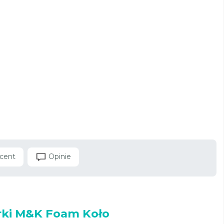
cent
Opinie
rki M&K Foam Koło