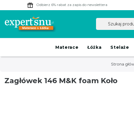
Odbierz 6% rabat
za zapis do newslettera
Materace
Łóżka
Stelaże
Strona głó
Zagłówek 146 M&K foam Koło