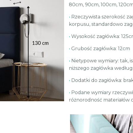
80cm, 90cm, 100cm, 120cm
•
Rzeczywista szerokość za
korpusu, standardowo zag
•
Wysokość zagłówka: 125
•
Grubość zagłówka: 12cm
•
Nietypowe wymiary: tak, i
niższego zagłówka według
•
Dodatki do zagłówka: bra
•
Podane wymiary rzeczywis
różnorodność materiałów o