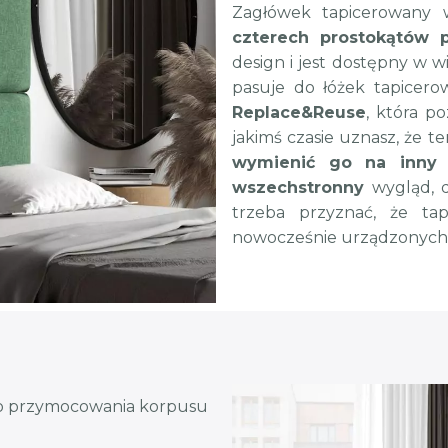
Zagłówek tapicerowany w
czterech prostokątów 
design i jest dostępny w 
pasuje do łóżek tapicero
Replace&Reuse
, która p
jakimś czasie uznasz, że te
wymienić go na inny
m
wszechstronny
wygląd, d
trzeba przyznać, że ta
nowocześnie urządzonych
o przymocowania korpusu