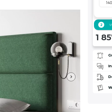
14
2
W
1 85
G
I
D
W