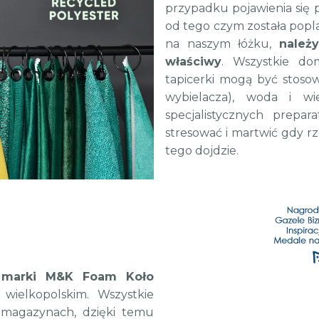
przypadku pojawienia się 
od tego czym została popla
na naszym łóżku,
należ
właściwy
. Wszystkie do
tapicerki mogą być stoso
wybielacza), woda i wi
specjalistycznych prepar
stresować i martwić gdy rz
tego dojdzie.
y marki M&K Foam Koło
ielkopolskim. Wszystkie
 magazynach, dzięki temu