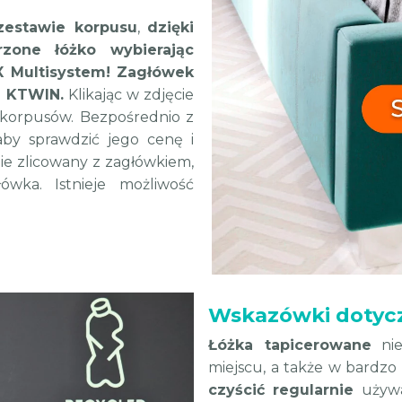
zestawie korpusu
,
dzięki
zone łóżko wybierając
X Multisystem! Zagłówek
i KTWIN.
Klikając w zdjęcie
 korpusów. Bezpośrednio z
by sprawdzić jego cenę i
e zlicowany z zagłówkiem,
główka.
Istnieje możliwość
Wskazówki dotycz
Łóżka tapicerowane
nie
miejscu, a także w bardzo 
czyścić regularnie
używaj