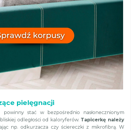
ące pielęgnacji
 powinny stać w bezpośrednio nasłonecznionym
bliskiej odległości od kaloryferów.
Tapicerkę należy
ąc np. odkurzacza czy ściereczki z mikrofibrą. W