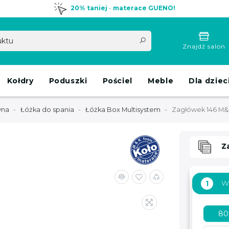
20% taniej
-
materace GUENO!
Znajdź salon
Kołdry
Poduszki
Pościel
Meble
Dla dziec
wna
Łóżka do spania
Łóżka Box Multisystem
Zagłówek 146 M&
Z
W
1
8