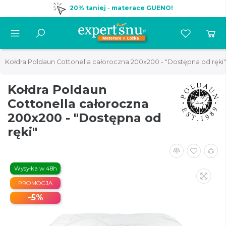
20% taniej
-
materace GUENO!
Kołdra Poldaun Cottonella całoroczna 200x200 - "Dostępna od ręki"
Kołdra Poldaun
Cottonella całoroczna
200x200 - "Dostępna od
ręki"
Wysyłka w 48h
PROMOCJA
-5%