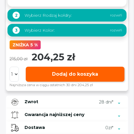
Wybierz Rodzaj kołdry:
2
Wybierz Kolor:
3
ZNIŻKA 5 %
204,25 zł
215,00 zł
Dodaj do koszyka
Najniższa cena w ciągu ostatnich 30 dni 204,25 zł
Zwrot
28 dni*
Gwarancja najniższej ceny
Dostawa
0zł*