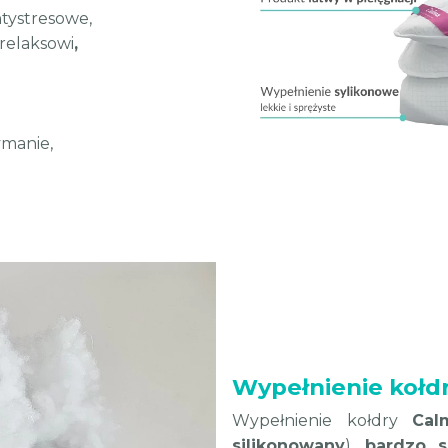
tystresowe,
 relaksowi
,
ymanie,
Wypełnienie kołd
Wypełnienie kołdry
Cal
silikonowany
),
bardzo s