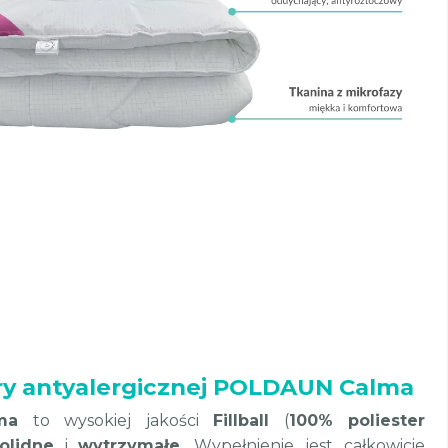
ry antyalergicznej POLDAUN Calma
ma
to wysokiej jakości
Fillball
(
100% poliester
olidne
i
wytrzymałe
. Wypełnienie jest całkowicie