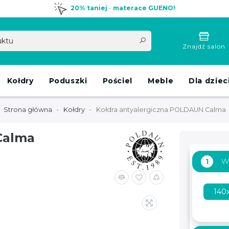
20% taniej
-
materace GUENO!
Znajdź salon
Kołdry
Poduszki
Pościel
Meble
Dla dziec
Strona główna
Kołdry
Kołdra antyalergiczna POLDAUN Calma
Calma
W
1
140