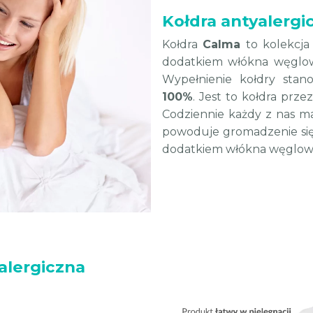
Kołdra antyalerg
Kołdra
Calma
to kolekcj
dodatkiem włókna węglow
Wypełnienie kołdry sta
100%
. Jest to kołdra prz
Codziennie każdy z nas ma
powoduje gromadzenie się 
dodatkiem włókna węgloweg
alergiczna