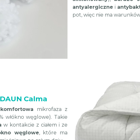
antyalergiczne
i
antybak
pot, więc nie ma warunków 
OLDAUN Calma
i
komfortowa
mikrofaza z
4% włókno węglowe). Takie
a
w kontakcie z ciałem i ze
ókno węglowe
, które ma