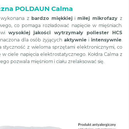
iczna POLDAUN Calma
a wykonana z
bardzo miękkiej
i
miłej mikrofazy
z
ego, co pomaga rozładować napięcie w mięśniach.
nowi
wysokiej jakości wytrzymały poliester HCS
eznaczona dla osób żyjących
aktywnie
i
intensywnie
.
 styczność z wieloma sprzętami elektronicznymi, co
w ciele napięcia elektrostatycznego. Kołdra Calma z
o pozwala mięśniom i ciału zrelaksować się.