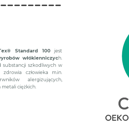
Tex® Standard 100
jest
yrobów włókienniczyc
h.
 substancji szkodliwych w
zdrowia człowieka m.in.
wników alergizujących,
etali ciężkich.