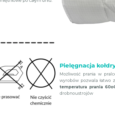
 mięśniowe po całym dniu.
Pielęgnacja kołd
Możliwość prania w pral
wyrobów pozwala łatwo z
temperatura prania 60o
drobnoustrojów