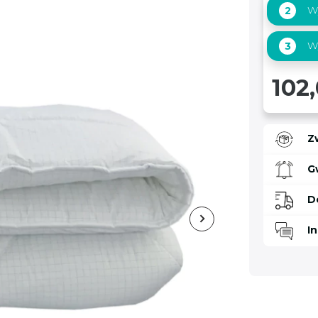
Wy
2
Wy
3
102,
Z
G
D
I