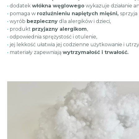
•
dodatek
włókna węglowego
wykazuje działanie an
•
pomaga w
rozluźnieniu napiętych mięśni
,
sprzyja
•
wyrób
bezpieczny
dla alergików i dzieci,
•
produkt
przyjazny alergikom
,
•
odpowiednia sprężystość i otulenie,
•
jej lekkość ułatwia jej codzienne użytkowanie i utrz
•
materiały zapewniają
wytrzymałość i trwałość.