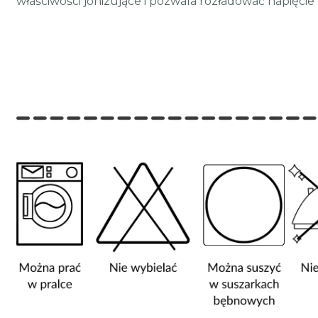
właściwości jonizujące i pozwala rozładować napięcie