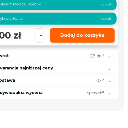
bierz Rodzaj kołdry:
bierz Kolor:
00 zł
Dodaj do koszyka
wrot
28 dni*
warancja najniższej ceny
ostawa
0zł*
ndywidualna wycena
sprawdź!