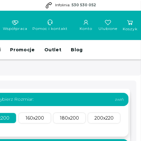
Infolinia:
530 530 052
Współpraca
Pomoc i kontakt
Konto
Ulubione
Koszyk
i
Promocje
Outlet
Blog
ybierz Rozmiar:
x200
160x200
180x200
200x220