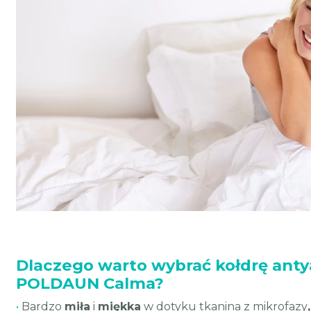
Dlaczego warto wybrać kołdrę anty
POLDAUN Calma?
•
Bardzo
miła
i
miękka
w dotyku tkanina z mikrofazy
,