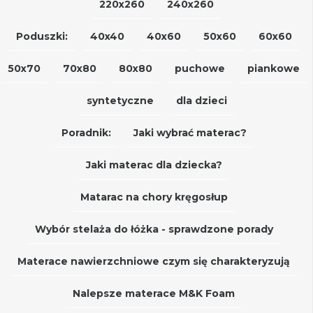
220x260
240x260
Poduszki:
40x40
40x60
50x60
60x60
50x70
70x80
80x80
puchowe
piankowe
syntetyczne
dla dzieci
Poradnik:
Jaki wybrać materac?
Jaki materac dla dziecka?
Matarac na chory kręgosłup
Wybór stelaża do łóżka - sprawdzone porady
Materace nawierzchniowe czym się charakteryzują
Nalepsze materace M&K Foam