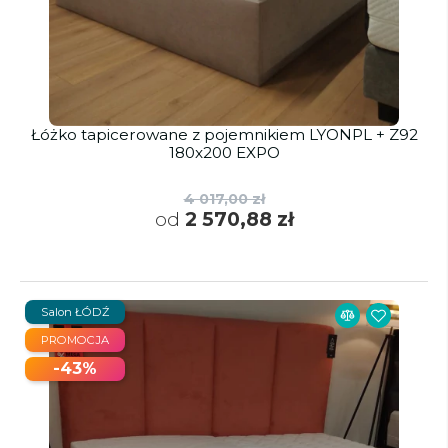
Łóżko tapicerowane z pojemnikiem LYONPL + Z92
180x200 EXPO
4 017,00 zł
od
2 570,88 zł
Salon ŁÓDŹ
PROMOCJA
-43%