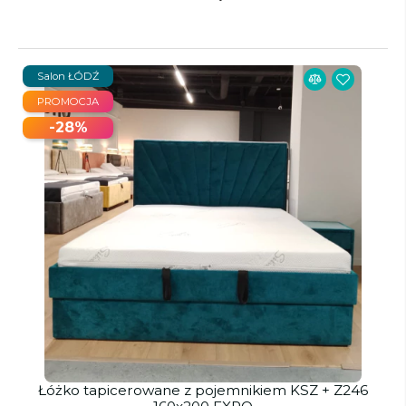
Salon ŁÓDŹ
PROMOCJA
-28%
Łóżko tapicerowane z pojemnikiem KSZ + Z246