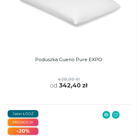
Poduszka Gueno Pure EXPO
428,00 zł
od
342,40 zł
Salon ŁÓDŹ
PROMOCJA
-20%