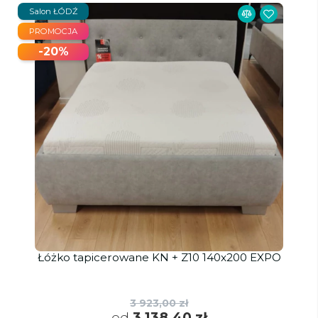
Salon ŁÓDŹ
PROMOCJA
-20%
Łóżko tapicerowane KN + Z10 140x200 EXPO
3 923,00 zł
od
3 138,40 zł