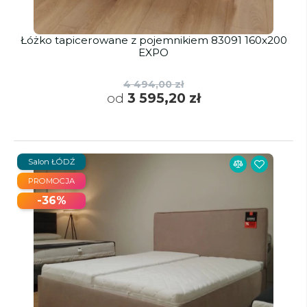
Łóżko tapicerowane z pojemnikiem 83091 160x200
EXPO
4 494,00 zł
od
3 595,20 zł
Salon ŁÓDŹ
PROMOCJA
-36%