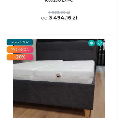
160x200 EXPO
4 853,00 zł
od
3 494,16 zł
Salon ŁÓDŹ
PROMOCJA
-20%