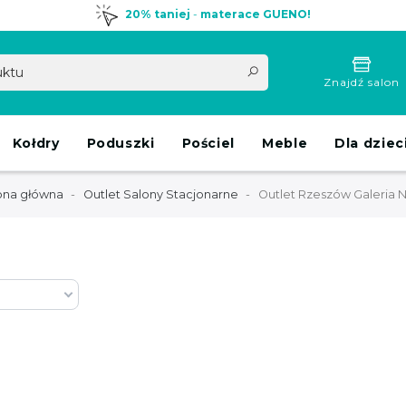
20% taniej
-
materace GUENO!
Znajdź salon
Kołdry
Poduszki
Pościel
Meble
Dla dziec
ona główna
Outlet Salony Stacjonarne
Outlet Rzeszów Galeria 