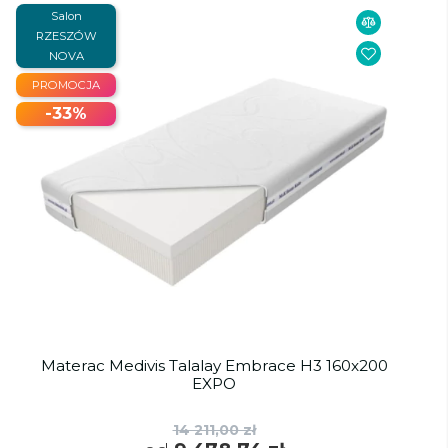
Salon
RZESZÓW
NOVA
PROMOCJA
-33%
Materac Medivis Talalay Embrace H3 160x200
EXPO
14 211,00 zł