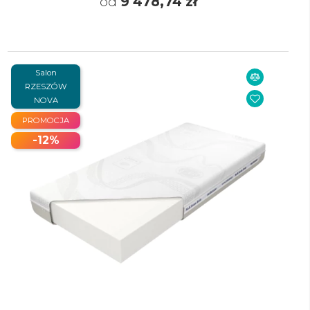
od
9 478,74 zł
Salon
RZESZÓW
NOVA
PROMOCJA
-12%