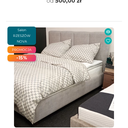
od
500,00 zł
Salon
RZESZÓW
NOVA
PROMOCJA
-15%