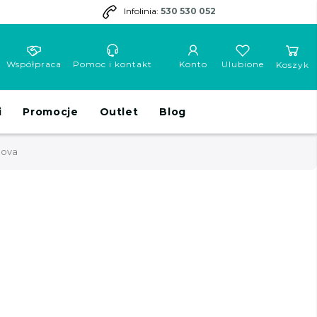
Infolinia:
530 530 052
Współpraca
Pomoc i kontakt
Konto
Ulubione
Koszyk
i
Promocje
Outlet
Blog
Nova