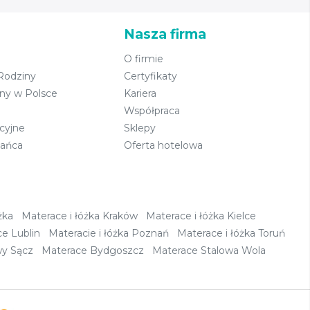
Nasza firma
O firmie
 Rodziny
Certyfikaty
eny w Polsce
Kariera
Współpraca
cyjne
Sklepy
kańca
Oferta hotelowa
żka
Materace i łóżka Kraków
Materace i łóżka Kielce
e Lublin
Materacie i łóżka Poznań
Materace i łóżka Toruń
y Sącz
Materace Bydgoszcz
Materace Stalowa Wola