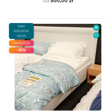
od
500,00 zł
Salon
RZESZÓW
NOVA
PROMOCJA
-15%