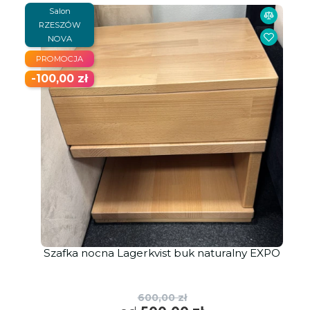
Salon
RZESZÓW
NOVA
PROMOCJA
-100,00 zł
Szafka nocna Lagerkvist buk naturalny EXPO
600,00 zł