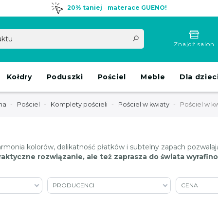
20% taniej
-
materace GUENO!
Znajdź salon
Kołdry
Poduszki
Pościel
Meble
Dla dziec
na
Pościel
Komplety pościeli
Pościel w kwiaty
Pościel w k
rmonia kolorów, delikatność płatków i subtelny zapach pozwalaj
praktyczne rozwiązanie, ale też zaprasza do świata wyrafin
PRODUCENCI
CENA