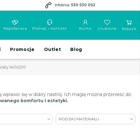
Infolinia:
530 530 052
Współpraca
Pomoc i kontakt
Konto
Ulubione
Koszyk
i
Promocje
Outlet
Blog
wiaty 140x200
ą wprawić się w dobry nastrój. Ich magię można przenieść do
owanego komfortu i estetyki.
RODZAJ MATERIAŁU