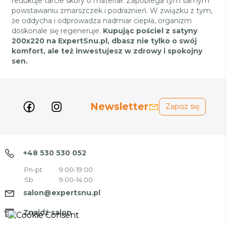
redukuje tarcie skóry o materiał. Zapobiega tym samym
powstawaniu zmarszczek i podrażnień. W związku z tym,
że oddycha i odprowadza nadmiar ciepła, organizm
doskonale się regeneruje.
Kupując pościel z satyny
200x220 na ExpertSnu.pl, dbasz nie tylko o swój
komfort, ale też inwestujesz w zdrowy i spokojny
sen.
Newsletter
Zapisz się
+48 530 530 052
Pn-pt
9:00-19:00
Sb
9:00-14:00
salon@expertsnu.pl
Znajdź salon