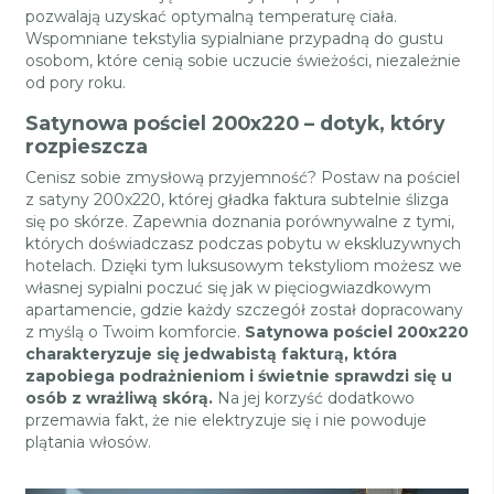
pozwalają uzyskać optymalną temperaturę ciała.
Wspomniane tekstylia sypialniane przypadną do gustu
osobom, które cenią sobie uczucie świeżości, niezależnie
od pory roku.
Satynowa pościel 200x220 – dotyk, który
rozpieszcza
Cenisz sobie zmysłową przyjemność? Postaw na pościel
z satyny 200x220, której gładka faktura subtelnie ślizga
się po skórze. Zapewnia doznania porównywalne z tymi,
których doświadczasz podczas pobytu w ekskluzywnych
hotelach. Dzięki tym luksusowym tekstyliom możesz we
własnej sypialni poczuć się jak w pięciogwiazdkowym
apartamencie, gdzie każdy szczegół został dopracowany
z myślą o Twoim komforcie.
Satynowa pościel 200x220
charakteryzuje się jedwabistą fakturą, która
zapobiega podrażnieniom i świetnie sprawdzi się u
osób z wrażliwą skórą.
Na jej korzyść dodatkowo
przemawia fakt, że nie elektryzuje się i nie powoduje
plątania włosów.