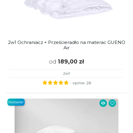
2w1 Ochraniacz + Prześcieradło na materac GUENO
Air
od
189,00 zł
2w1
- opinie:
28
Bestseller