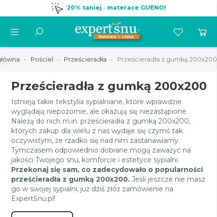
20% taniej
-
materace GUENO!
główna
Pościel
Prześcieradła
Prześcieradła z gumką 200x200
Prześcieradła z gumką 200x200
Istnieją takie tekstylia sypialniane, które wprawdzie
wyglądają niepozornie, ale okazują się niezastąpione.
Należą do nich m.in. prześcieradła z gumką 200x200,
których zakup dla wielu z nas wydaje się czymś tak
oczywistym, że rzadko się nad nim zastanawiamy.
Tymczasem odpowiednio dobrane mogą zaważyć na
jakości Twojego snu, komforcie i estetyce sypialni.
Przekonaj się sam, co zadecydowało o popularności
prześcieradła z gumką 200x200.
Jeśli jeszcze nie masz
go w swojej sypialni, już dziś złóż zamówienie na
ExpertSnu.pl!