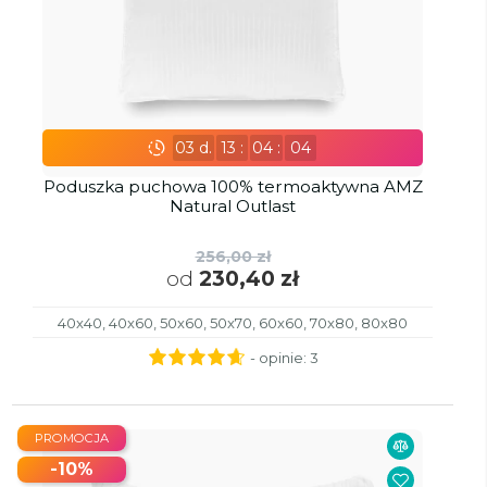
03
d.
13
:
04
:
02
Poduszka puchowa 100% termoaktywna AMZ
Natural Outlast
256,00 zł
od
230,40 zł
40x40, 40x60, 50x60, 50x70, 60x60, 70x80, 80x80
- opinie:
3
PROMOCJA
-10%