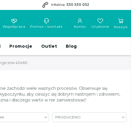
Infolinia:
530 530 052
Współpraca
Pomoc i kontakt
Konto
Ulubione
Koszyk
i
Promocje
Outlet
Blog
ergiczne 40x60
ie zachodzi wiele ważnych procesów. Obserwuje się
 wypoczynku, aby cieszyć się dobrym nastrojem i zdrowiem,
żnia i dlaczego warto w nie zainwestować!
NA
PRODUCENCI