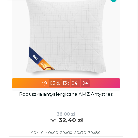
03
d.
13
:
04
:
02
Poduszka antyalergiczna AMZ Antystres
36,00 zł
od
32,40 zł
40x40, 40x60, 50x60, 50x70, 70x80