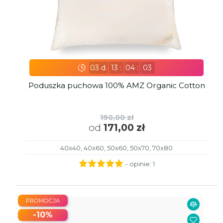
03
d.
13
:
04
:
02
Poduszka puchowa 100% AMZ Organic Cotton
190,00 zł
od
171,00 zł
40x40, 40x60, 50x60, 50x70, 70x80
- opinie:
1
PROMOCJA
-10%