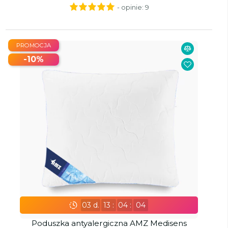
- opinie:
9
PROMOCJA
-10%
03
d.
13
:
04
:
02
Poduszka antyalergiczna AMZ Medisens