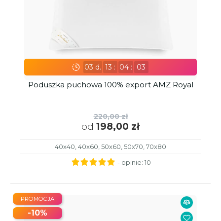
03
d.
13
:
04
:
02
Poduszka puchowa 100% export AMZ Royal
220,00 zł
od
198,00 zł
40x40, 40x60, 50x60, 50x70, 70x80
- opinie:
10
PROMOCJA
-10%