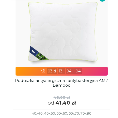
03
d.
13
:
04
:
02
Poduszka antyalergiczna i antybakteryjna AMZ
Bamboo
46,00 zł
od
41,40 zł
40x40, 40x60, 50x60, 50x70, 70x80