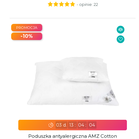
- opinie:
22
PROMOCJA
-10%
03
d.
13
:
04
:
02
Poduszka antyalergiczna AMZ Cotton