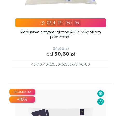
03
d.
13
:
04
:
02
Poduszka antyalergiczna AMZ Mikrofibra
pikowana+
34,00 zł
od
30,60 zł
40x40, 40x60, 50x60, 50x70, 70x80
PROMOCJA
-10%