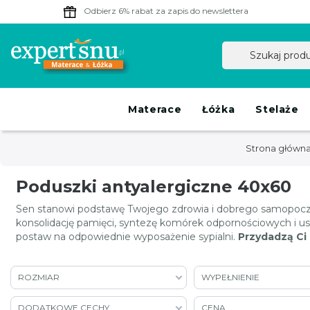
Odbierz 6% rabat
za zapis do newslettera
Materace
Łóżka
Stelaże
Strona główn
Poduszki antyalergiczne 40x60
Sen stanowi podstawę Twojego zdrowia i dobrego samopoczu
konsolidację pamięci, syntezę komórek odpornościowych i u
postaw na odpowiednie wyposażenie sypialni.
Przydadzą Ci 
ROZMIAR
WYPEŁNIENIE
DODATKOWE CECHY
CENA