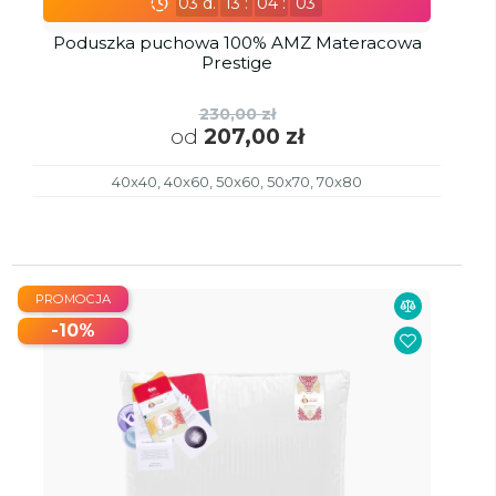
03
d.
13
:
04
:
02
Poduszka puchowa 100% AMZ Materacowa
Prestige
230,00 zł
od
207,00 zł
40x40, 40x60, 50x60, 50x70, 70x80
PROMOCJA
-10%