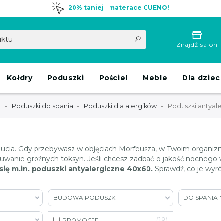
20% taniej
-
materace GUENO!
Znajdź salon
Kołdry
Poduszki
Pościel
Meble
Dla dziec
a
Poduszki do spania
Poduszki dla alergików
Poduszki antyal
cia. Gdy przebywasz w objęciach Morfeusza, w Twoim organizm
suwanie groźnych toksyn. Jeśli chcesz zadbać o jakość nocnego
się m.in. poduszki antyalergiczne 40x60.
Sprawdź, co je wyró
BUDOWA PODUSZKI
DO SPANIA 
19
PROMOCJE