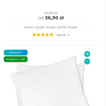
41,00 zł
od
36,90 zł
40x40, 40x60, 50x60, 50x70, 70x80
- opinie:
3
Bestseller
Wysyłka w 48h