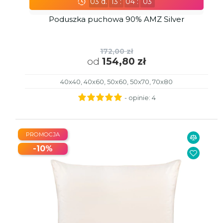
03
d.
13
:
04
:
02
Poduszka puchowa 90% AMZ Silver
172,00 zł
od
154,80 zł
40x40, 40x60, 50x60, 50x70, 70x80
- opinie:
4
PROMOCJA
-10%