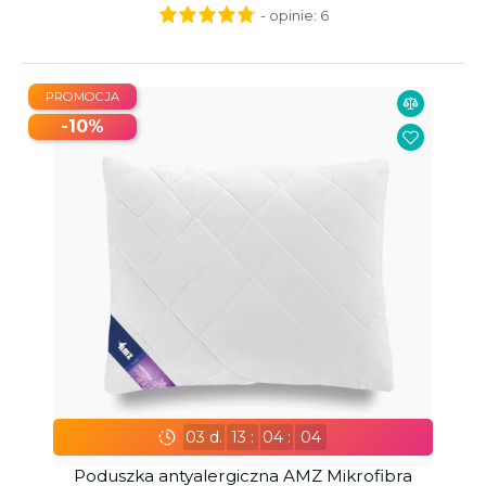
- opinie:
6
PROMOCJA
-10%
03
d.
13
:
04
:
02
Poduszka antyalergiczna AMZ Mikrofibra