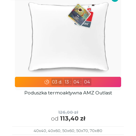
03
d.
13
:
04
:
02
Poduszka termoaktywna AMZ Outlast
126,00 zł
od
113,40 zł
40x40, 40x60, 50x60, 50x70, 70x80