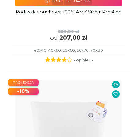
03
d.
13
:
04
:
02
Poduszka puchowa 100% AMZ Silver Prestige
230,00 zł
od
207,00 zł
40x40, 40x60, 50x60, 50x70, 70x80
- opinie:
5
PROMOCJA
-10%