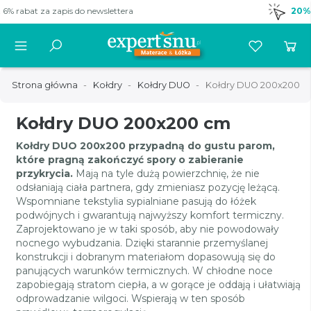
20% taniej
-
materace GUENO!
Strona główna
Kołdry
Kołdry DUO
Kołdry DUO 200x200
Kołdry DUO 200x200 cm
Kołdry DUO 200x200 przypadną do gustu parom,
które pragną zakończyć spory o zabieranie
przykrycia.
Mają na tyle dużą powierzchnię, że nie
odsłaniają ciała partnera, gdy zmieniasz pozycję leżącą.
Wspomniane tekstylia sypialniane pasują do łóżek
podwójnych i gwarantują najwyższy komfort termiczny.
Zaprojektowano je w taki sposób, aby nie powodowały
nocnego wybudzania. Dzięki starannie przemyślanej
konstrukcji i dobranym materiałom dopasowują się do
panujących warunków termicznych. W chłodne noce
zapobiegają stratom ciepła, a w gorące je oddają i ułatwiają
odprowadzanie wilgoci. Wspierają w ten sposób