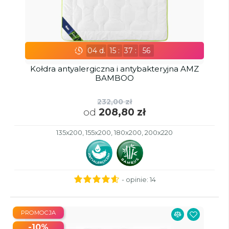
04
d.
15
:
37
:
55
Kołdra antyalergiczna i antybakteryjna AMZ
BAMBOO
232,00 zł
od
208,80 zł
135x200, 155x200, 180x200, 200x220
- opinie:
14
PROMOCJA
-10%