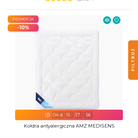
PROMOCJA
-10%
FILTRUJ
04
d.
15
:
37
:
55
Kołdra antyalergiczna AMZ MEDISENS