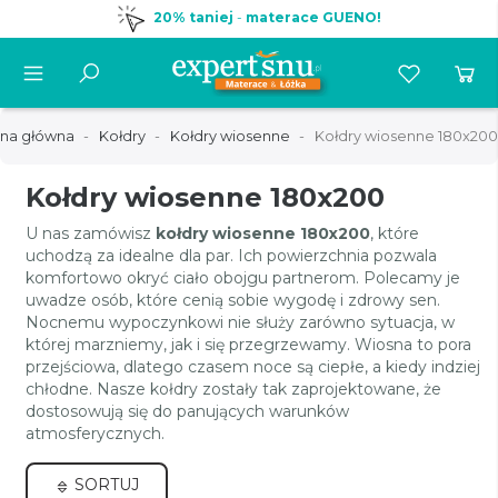
20% taniej
-
materace GUENO!
ona główna
Kołdry
Kołdry wiosenne
Kołdry wiosenne 180x200
Kołdry wiosenne 180x200
U nas zamówisz
kołdry wiosenne 180x200
, które
uchodzą za idealne dla par. Ich powierzchnia pozwala
komfortowo okryć ciało obojgu partnerom. Polecamy je
uwadze osób, które cenią sobie wygodę i zdrowy sen.
Nocnemu wypoczynkowi nie służy zarówno sytuacja, w
której marzniemy, jak i się przegrzewamy. Wiosna to pora
przejściowa, dlatego czasem noce są ciepłe, a kiedy indziej
chłodne. Nasze kołdry zostały tak zaprojektowane, że
dostosowują się do panujących warunków
atmosferycznych.
SORTUJ