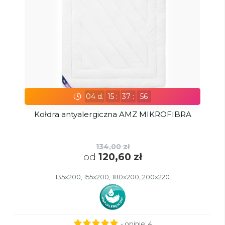
04
d.
15
:
37
:
55
Kołdra antyalergiczna AMZ MIKROFIBRA
134,00 zł
od
120,60 zł
135x200, 155x200, 180x200, 200x220
- opinie:
4