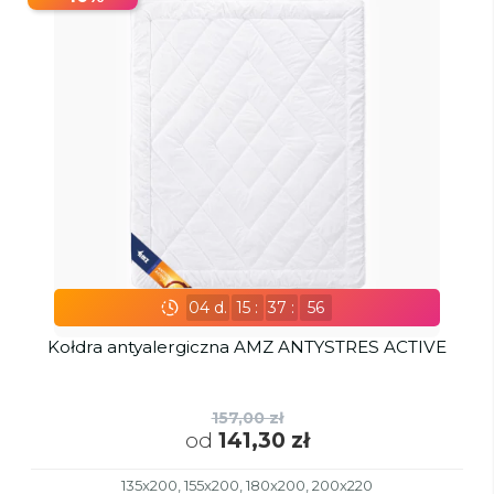
04
d.
15
:
37
:
55
Kołdra antyalergiczna AMZ ANTYSTRES ACTIVE
157,00 zł
od
141,30 zł
135x200, 155x200, 180x200, 200x220