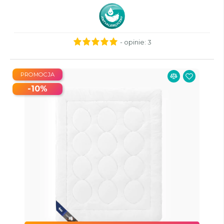
- opinie:
3
PROMOCJA
-10%