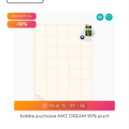
PROMOCJA
-10%
04
d.
15
:
37
:
55
Kołdra puchowa AMZ DREAM 90% puch