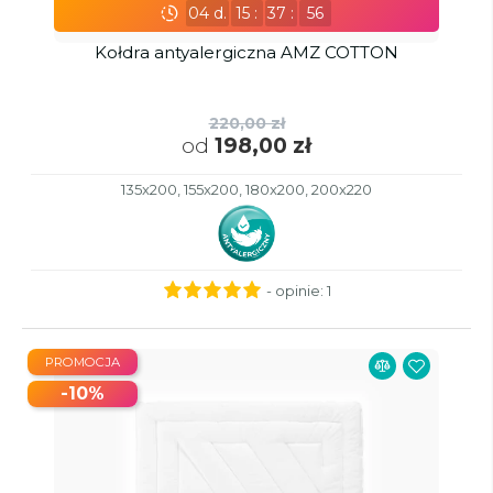
04
d.
15
:
37
:
55
Kołdra antyalergiczna AMZ COTTON
220,00 zł
od
198,00 zł
135x200, 155x200, 180x200, 200x220
- opinie:
1
PROMOCJA
-10%