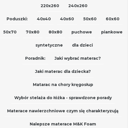
220x260
240x260
Poduszki:
40x40
40x60
50x60
60x60
50x70
70x80
80x80
puchowe
piankowe
syntetyczne
dla dzieci
Poradnik:
Jaki wybrać materac?
Jaki materac dla dziecka?
Matarac na chory kręgosłup
Wybór stelaża do łóżka - sprawdzone porady
Materace nawierzchniowe czym się charakteryzują
Nalepsze materace M&K Foam