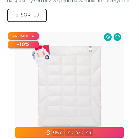
na spokojny sen bez względu na warunki atmosferyczne.
SORTUJ
PROMOCJA
-10%
06
d.
14
:
42
:
43