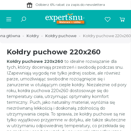
20% taniej
-
materace GUENO!
ona główna
Kołdry
Kołdry puchowe
Kołdry puchowe 220x260
Kołdry puchowe 220x260
Kołdry puchowe 220x260
to idealne rozwiązanie dla
tych, którzy doceniają przestrzeń i swobodę podczas snu.
IZapewniają wygodę nie tylko jednej osobie, ale również
parze, umożliwiając swobodne rozciągnięcie się i
zanurzenie w otulającym cieple kołdry. Niezależnie od pory
roku, kołdra puchowa 220x260 dostosowuje się do
temperatury ciała, utrzymując optymalny komfort
termiczny. Puch, jako naturalny materiał, wyróżnia się
niezrównaną lekkością i doskonałą zdolnością do
utrzymywania ciepła. To sprawia, że kołdry puchowe są nie
tylko wyjątkowo przyjemne w dotyku, ale także skuteczne
w utrzymaniu odpowiedniej temperatury, co przekłada się