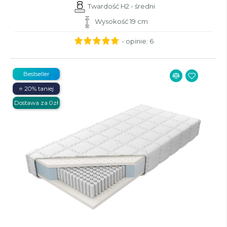
Twardość H2 - średni
Wysokość 19 cm
- opinie:
6
Bestseller
⭐ 20% taniej
Dostawa za 0zł