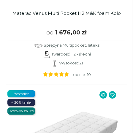
Materac Venus Multi Pocket H2 M&K foam Koło
od
1 676,00 zł
Sprężyna Multipocket, lateks
Twardość H2 - średni
Wysokość 21
- opinie:
10
Bestseller
⭐ 20% taniej
Dostawa za 0zł