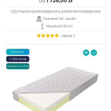
od
1 728,00 zł
Pianka wysokoelastyczna, pianka termoelastyczna
Twardość H2 - średni
Wysokość 22 cm
- opinie:
1
Bestseller
⭐ 20% taniej
Dostawa za 0zł