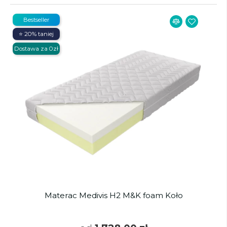
Bestseller
⭐ 20% taniej
Dostawa za 0zł
Materac Medivis H2 M&K foam Koło