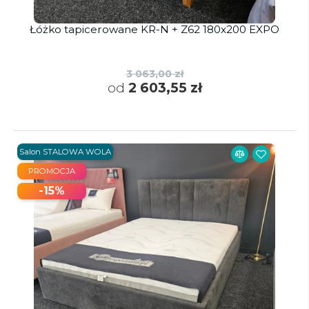
Łóżko tapicerowane KR-N + Z62 180x200 EXPO
3 063,00 zł
od
2 603,55 zł
Salon STALOWA WOLA
PROMOCJA
-15%