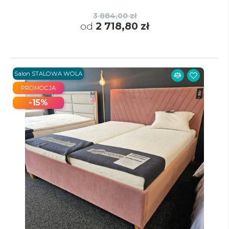
3 884,00 zł
od
2 718,80 zł
Salon STALOWA WOLA
PROMOCJA
-15%