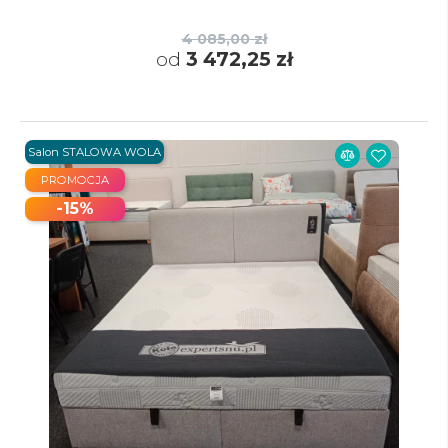
4 085,00 zł
od
3 472,25 zł
Salon STALOWA WOLA
PROMOCJA
-15%