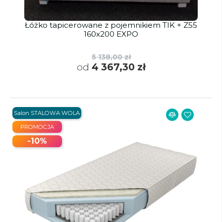
Łóżko tapicerowane z pojemnikiem TIK + Z55
160x200 EXPO
5 138,00 zł
od
4 367,30 zł
Salon STALOWA WOLA
PROMOCJA
-10%