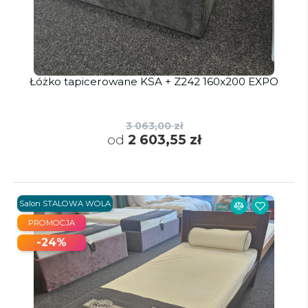
Łóżko tapicerowane KSA + Z242 160x200 EXPO
3 063,00 zł
od
2 603,55 zł
Salon STALOWA WOLA
PROMOCJA
-24%